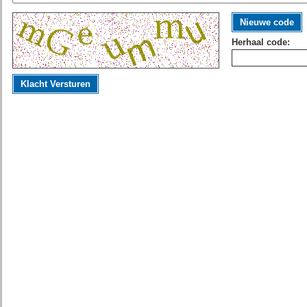
Nieuwe code
Herhaal code:
Klacht Versturen