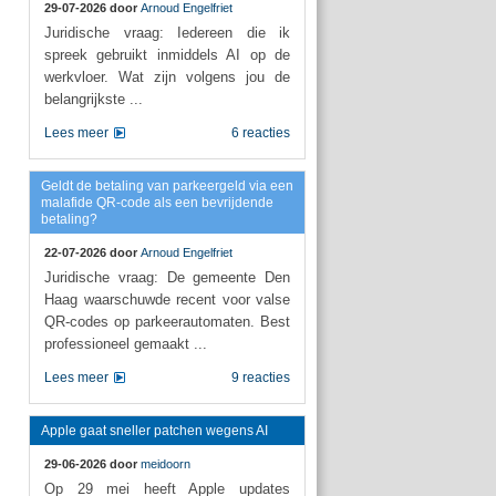
29-07-2026 door
Arnoud Engelfriet
Juridische vraag: Iedereen die ik
spreek gebruikt inmiddels AI op de
werkvloer. Wat zijn volgens jou de
belangrijkste ...
Lees meer
6 reacties
Geldt de betaling van parkeergeld via een
malafide QR-code als een bevrijdende
betaling?
22-07-2026 door
Arnoud Engelfriet
Juridische vraag: De gemeente Den
Haag waarschuwde recent voor valse
QR-codes op parkeerautomaten. Best
professioneel gemaakt ...
Lees meer
9 reacties
Apple gaat sneller patchen wegens AI
29-06-2026 door
meidoorn
Op 29 mei heeft Apple updates