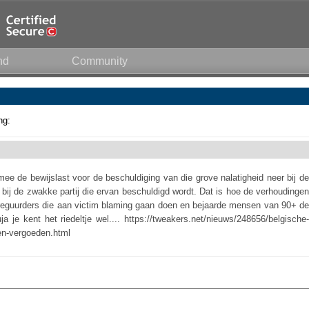
nd
Community
ng:
mee de bewijslast voor de beschuldiging van die grove nalatigheid neer bij de
t bij de zwakke partij die ervan beschuldigd wordt. Dat is hoe de verhoudingen
e reguurders die aan victim blaming gaan doen en bejaarde mensen van 90+ de
e kent het riedeltje wel.... https://tweakers.net/nieuws/248656/belgische-
en-vergoeden.html