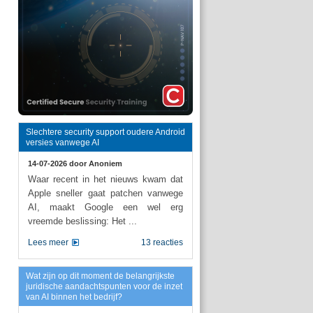
Slechtere security support oudere Android
versies vanwege AI
14-07-2026 door
Anoniem
Waar recent in het nieuws kwam dat
Apple sneller gaat patchen vanwege
AI, maakt Google een wel erg
vreemde beslissing: Het ...
Lees meer
13 reacties
Wat zijn op dit moment de belangrijkste
juridische aandachtspunten voor de inzet
van AI binnen het bedrijf?