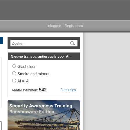
Inloggen
|
Registreren
Zoeken
Nieuwe transparantieregels voor AI:
Glashelder
Smoke and mirrors
Ai Ai Ai
542
8 reacties
Aantal stemmen: