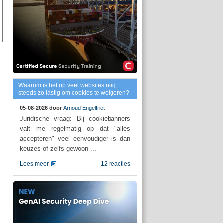
Waarom is het op veel websites nog
steeds zo lastig om cookies te weigeren?
05-08-2026 door
Arnoud Engelfriet
Juridische vraag: Bij cookiebanners
valt me regelmatig op dat "alles
accepteren" veel eenvoudiger is dan
keuzes of zelfs gewoon ...
Lees meer
12 reacties