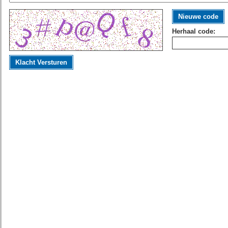
Nieuwe code
Herhaal code:
Klacht Versturen