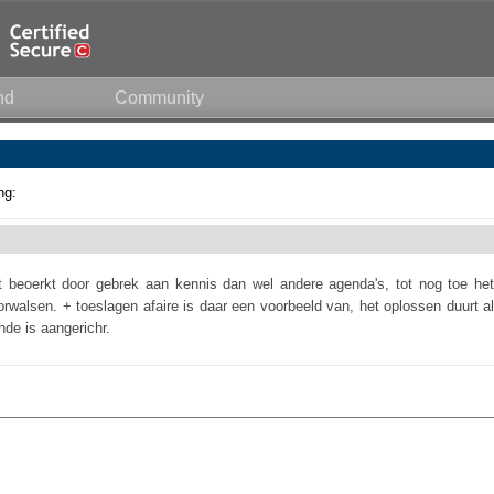
nd
Community
ng:
et beoerkt door gebrek aan kennis dan wel andere agenda's, tot nog toe het
walsen. + toeslagen afaire is daar een voorbeeld van, het oplossen duurt al
nde is aangerichr.