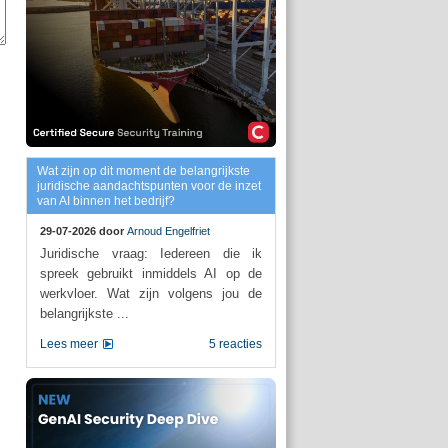
Wat zijn op dit moment de belangrijkste
juridische aandachtspunten voor de inzet
van AI binnen het bedrijf?
29-07-2026 door
Arnoud Engelfriet
Juridische vraag: Iedereen die ik
spreek gebruikt inmiddels AI op de
werkvloer. Wat zijn volgens jou de
belangrijkste ...
Lees meer
5 reacties