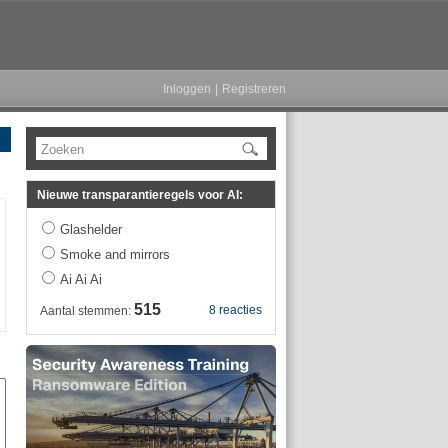
Inloggen
|
Registreren
Zoeken
Nieuwe transparantieregels voor AI:
Glashelder
Smoke and mirrors
Ai Ai Ai
515
8 reacties
Aantal stemmen: