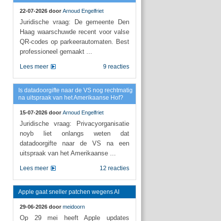
22-07-2026 door
Arnoud Engelfriet
Juridische vraag: De gemeente Den
Haag waarschuwde recent voor valse
QR-codes op parkeerautomaten. Best
professioneel gemaakt ...
Lees meer
9 reacties
Is datadoorgifte naar de VS nog rechtmatig
na uitspraak van het Amerikaanse Hof?
15-07-2026 door
Arnoud Engelfriet
Juridische vraag: Privacyorganisatie
noyb liet onlangs weten dat
datadoorgifte naar de VS na een
uitspraak van het Amerikaanse ...
Lees meer
12 reacties
Apple gaat sneller patchen wegens AI
29-06-2026 door
meidoorn
Op 29 mei heeft Apple updates