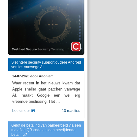
Slechtere security support oudere Android
versies vanwege AI
14-07-2026 door
Anoniem
Waar recent in het nieuws kwam dat
Apple sneller gaat patchen vanwege
AI, maakt Google een wel erg
vreemde beslissing: Het ...
Lees meer
13 reacties
Geldt de betaling van parkeergeld via een
malafide QR-code als een bevrijdende
betaling?