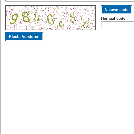
Nieuwe code
Herhaal code:
Klacht Versturen