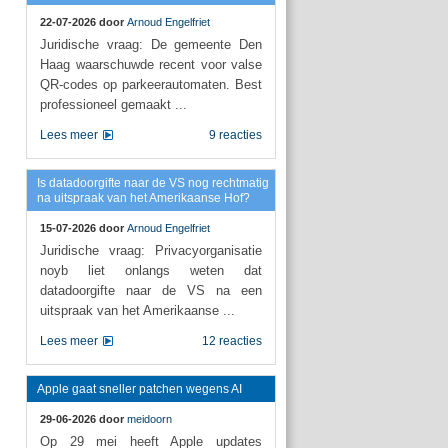
22-07-2026 door
Arnoud Engelfriet
Juridische vraag: De gemeente Den
Haag waarschuwde recent voor valse
QR-codes op parkeerautomaten. Best
professioneel gemaakt ...
Lees meer
9 reacties
Is datadoorgifte naar de VS nog rechtmatig
na uitspraak van het Amerikaanse Hof?
15-07-2026 door
Arnoud Engelfriet
Juridische vraag: Privacyorganisatie
noyb liet onlangs weten dat
datadoorgifte naar de VS na een
uitspraak van het Amerikaanse ...
Lees meer
12 reacties
Apple gaat sneller patchen wegens AI
29-06-2026 door
meidoorn
Op 29 mei heeft Apple updates