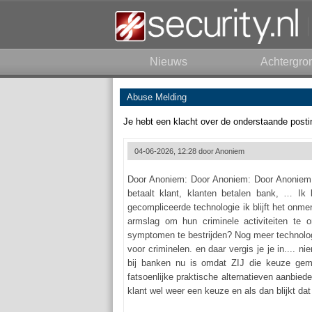
Nieuws
Achtergro
Abuse Melding
Je hebt een klacht over de onderstaande posti
04-06-2026, 12:28 door
Anoniem
Door Anoniem: Door Anoniem: Door Anoniem:
betaalt klant, klanten betalen bank, … Ik 
gecompliceerde technologie ik blijft het onme
armslag om hun criminele activiteiten te
symptomen te bestrijden? Nog meer technolog
voor criminelen. en daar vergis je je in.... n
bij banken nu is omdat ZIJ die keuze gema
fatsoenlijke praktische alternatieven aanbied
klant wel weer een keuze en als dan blijkt dat 