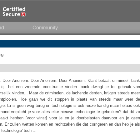
nd
Community
ng:
 Door Anoniem: Door Anoniem: Door Anoniem: Klant betaalt crimineel, bank
blijf het een vreemde constructie vinden. bank dwingt je tot gebruik van
nselijk vinden... Maar de criminelen, de lachende derden, krijgen steeds meer
 ontplooien. Hoe gaan we dit stoppen in plaats van steeds maar weer de
ie. Er is geen weg terug en technologie is ook reuze handig maar helaas ook
iemand verplicht je voor alles elke nieuwe technologie te gebruiken? dat dit zo
akt hebben [voor winst] voor je en je doorbelasten daarvoor en je geen
en. Er zullen wetten komen en rechtzaken die dat corrigeren en dan heb je als
'technologie' toch ...