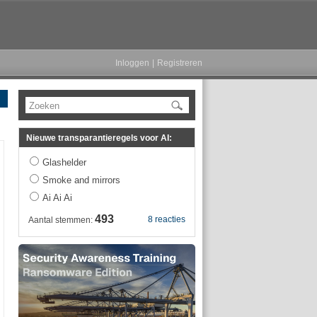
Inloggen
|
Registreren
Zoeken
Nieuwe transparantieregels voor AI:
Glashelder
Smoke and mirrors
Ai Ai Ai
493
8 reacties
Aantal stemmen: