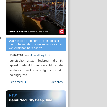
Wat zijn op dit moment de belangrijkste
juridische aandachtspunten voor de inzet
van AI binnen het bedrijf?
29-07-2026 door
Arnoud Engelfriet
Juridische vraag: Iedereen die ik
spreek gebruikt inmiddels AI op de
werkvloer. Wat zijn volgens jou de
belangrijkste ...
Lees meer
5 reacties