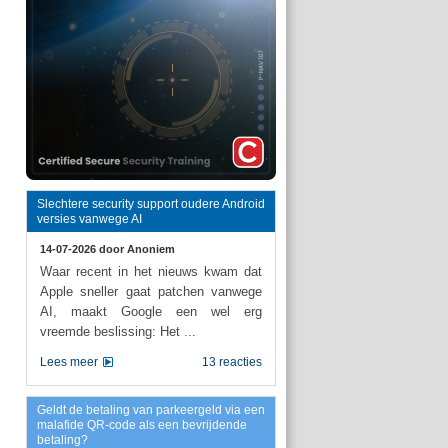
Slechtere security support oudere Android
versies vanwege AI
14-07-2026 door
Anoniem
Waar recent in het nieuws kwam dat
Apple sneller gaat patchen vanwege
AI, maakt Google een wel erg
vreemde beslissing: Het ...
Lees meer
13 reacties
Geldt de betaling van parkeergeld via een
malafide QR-code als een bevrijdende
betaling?