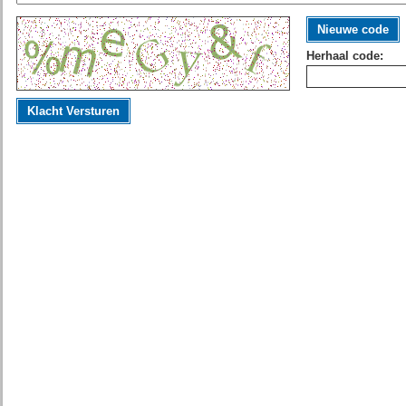
Nieuwe code
Herhaal code:
Klacht Versturen