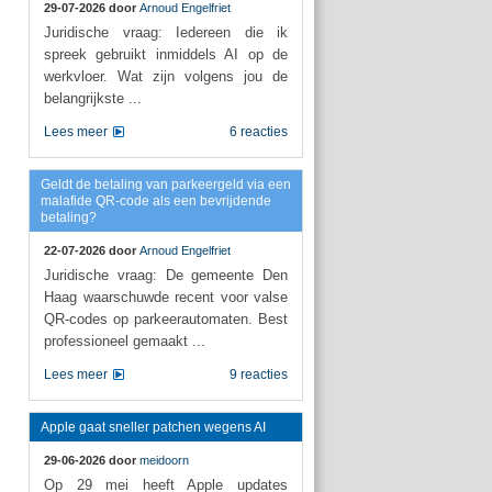
29-07-2026 door
Arnoud Engelfriet
Juridische vraag: Iedereen die ik
spreek gebruikt inmiddels AI op de
werkvloer. Wat zijn volgens jou de
belangrijkste ...
Lees meer
6 reacties
Geldt de betaling van parkeergeld via een
malafide QR-code als een bevrijdende
betaling?
22-07-2026 door
Arnoud Engelfriet
Juridische vraag: De gemeente Den
Haag waarschuwde recent voor valse
QR-codes op parkeerautomaten. Best
professioneel gemaakt ...
Lees meer
9 reacties
Apple gaat sneller patchen wegens AI
29-06-2026 door
meidoorn
Op 29 mei heeft Apple updates