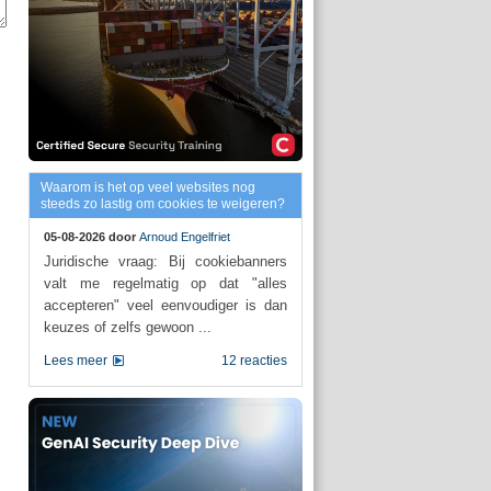
Waarom is het op veel websites nog
steeds zo lastig om cookies te weigeren?
05-08-2026 door
Arnoud Engelfriet
Juridische vraag: Bij cookiebanners
valt me regelmatig op dat "alles
accepteren" veel eenvoudiger is dan
keuzes of zelfs gewoon ...
Lees meer
12 reacties