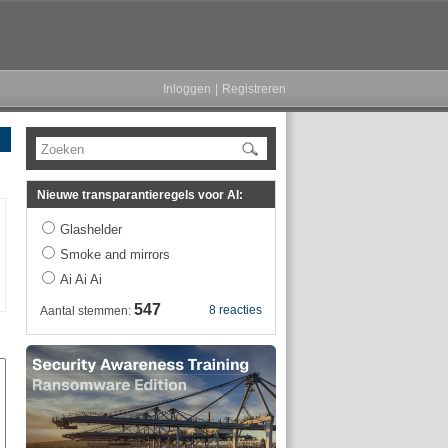
Inloggen
|
Registreren
Zoeken
Nieuwe transparantieregels voor AI:
Glashelder
Smoke and mirrors
Ai Ai Ai
547
8 reacties
Aantal stemmen: