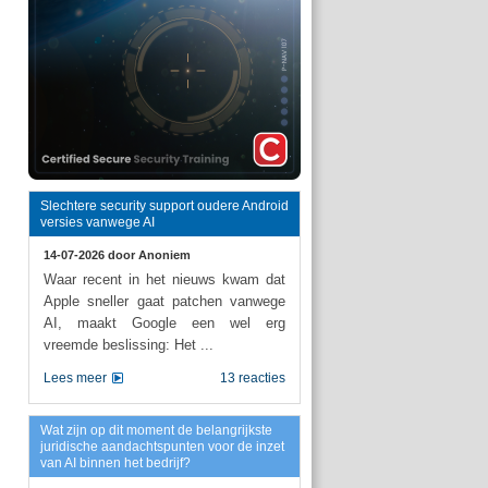
Slechtere security support oudere Android
versies vanwege AI
14-07-2026 door
Anoniem
Waar recent in het nieuws kwam dat
Apple sneller gaat patchen vanwege
AI, maakt Google een wel erg
vreemde beslissing: Het ...
Lees meer
13 reacties
Wat zijn op dit moment de belangrijkste
juridische aandachtspunten voor de inzet
van AI binnen het bedrijf?