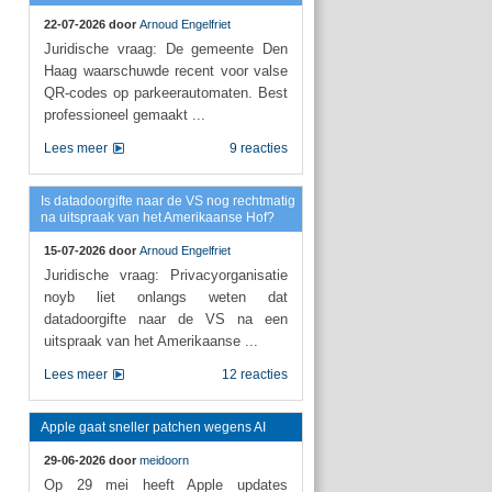
22-07-2026 door
Arnoud Engelfriet
Juridische vraag: De gemeente Den
Haag waarschuwde recent voor valse
QR-codes op parkeerautomaten. Best
professioneel gemaakt ...
Lees meer
9 reacties
Is datadoorgifte naar de VS nog rechtmatig
na uitspraak van het Amerikaanse Hof?
15-07-2026 door
Arnoud Engelfriet
Juridische vraag: Privacyorganisatie
noyb liet onlangs weten dat
datadoorgifte naar de VS na een
uitspraak van het Amerikaanse ...
Lees meer
12 reacties
Apple gaat sneller patchen wegens AI
29-06-2026 door
meidoorn
Op 29 mei heeft Apple updates