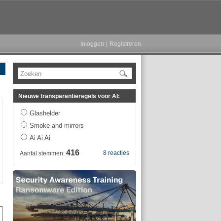
Inloggen
|
Registreren
Zoeken
Nieuwe transparantieregels voor AI:
Glashelder
Smoke and mirrors
Ai Ai Ai
416
8 reacties
Aantal stemmen: