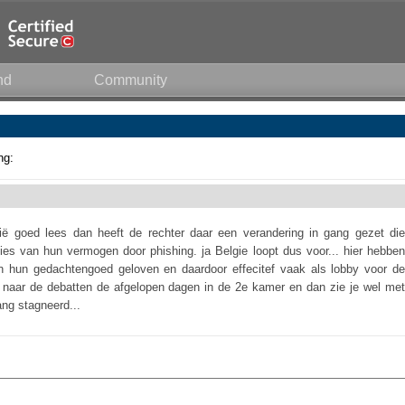
nd
Community
ng:
ië goed lees dan heeft de rechter daar een verandering in gang gezet die
ies van hun vermogen door phishing. ja Belgie loopt dus voor... hier hebben
g in hun gedachtengoed geloven en daardoor effecitef vaak als lobby voor de
r naar de debatten de afgelopen dagen in de 2e kamer en dan zie je wel met
ang stagneerd...