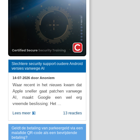
Slechtere security support oudere Android
versies vanwege AI
14-07-2026 door
Anoniem
Waar recent in het nieuws kwam dat
Apple sneller gaat patchen vanwege
AI, maakt Google een wel erg
vreemde beslissing: Het ...
Lees meer
13 reacties
Geldt de betaling van parkeergeld via een
malafide QR-code als een bevrijdende
betaling?