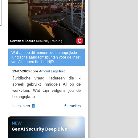
Wat zijn op dit moment de belangrijkste
juridische aandachtspunten voor de inzet
van AI binnen het bedrijf?
29-07-2026 door
Arnoud Engelfriet
Juridische vraag: Iedereen die ik
spreek gebruikt inmiddels AI op de
werkvloer. Wat zijn volgens jou de
belangrijkste ...
Lees meer
5 reacties