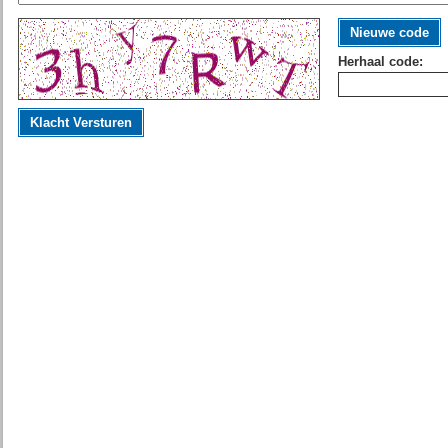
Nieuwe code
Herhaal code:
Klacht Versturen