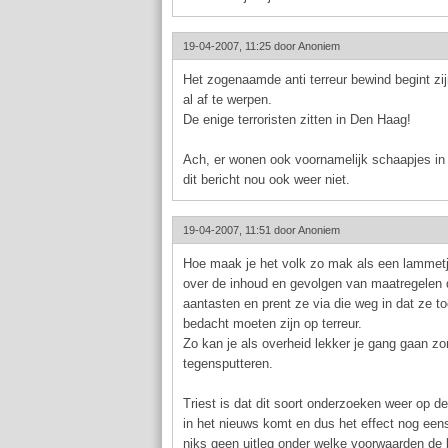
19-04-2007, 11:25 door
Anoniem
Het zogenaamde anti terreur bewind begint zi
al af te werpen.
De enige terroristen zitten in Den Haag!
Ach, er wonen ook voornamelijk schaapjes in 
dit bericht nou ook weer niet.
19-04-2007, 11:51 door
Anoniem
Hoe maak je het volk zo mak als een lammet
over de inhoud en gevolgen van maatregelen 
aantasten en prent ze via die weg in dat ze t
bedacht moeten zijn op terreur.
Zo kan je als overheid lekker je gang gaan z
tegensputteren.
Triest is dat dit soort onderzoeken weer op d
in het nieuws komt en dus het effect nog eens
niks geen uitleg onder welke voorwaarden de 