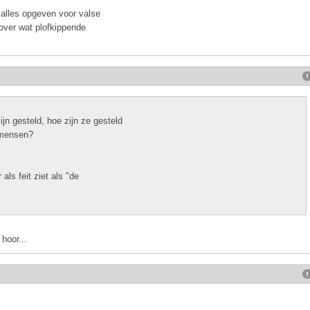
e alles opgeven voor valse
 over wat plofkippende
jn gesteld, hoe zijn ze gesteld
l mensen?
als feit ziet als "de
hoor...