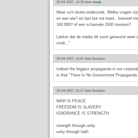
19-04-2007, 14:19 door
wouja
Weer zo'n leuter-onderzoek. Welke vragen zijn
en aan wie? en last but not least.. hoeveel 
100 000? of een schamele 1500 mensen?
Lekker dat de media dit soort geneuzel weer al
vindt..."
19-04-2007, 14:47 door
Anoniem
Indeed the biggest propaganda in our corpor
is that "There Is No Government Propaganda.
19-04-2007, 15:17 door
Anoniem
WAR IS PEACE
FREEDOM IS SLAVERY
IGNORANCE IS STRENGTH
strength through unity
unity through faith