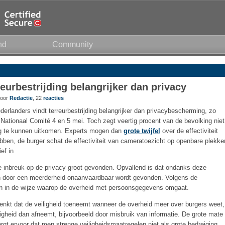
nd
Community
reurbestrijding belangrijker dan privacy
door
Redactie
, 22
reacties
erlanders vindt terreurbestrijding belangrijker dan privacybescherming, zo
t Nationaal Comité 4 en 5 mei. Toch zegt veertig procent van de bevolking niet
ing te kunnen uitkomen. Experts mogen dan
grote twijfel
over de effectiviteit
ben, de burger schat de effectiviteit van cameratoezicht op openbare plekke
ef in
 inbreuk op de privacy groot gevonden. Opvallend is dat ondanks deze
en door een meerderheid onaanvaardbaar wordt gevonden. Volgens de
wen in de wijze waarop de overheid met persoonsgegevens omgaat.
e denkt dat de veiligheid toeneemt wanneer de overheid meer over burgers weet,
iligheid dan afneemt, bijvoorbeeld door misbruik van informatie. De grote mate
rgt ervoor dat men strenge veiligheidsmaatregelen niet als grote bedreiging