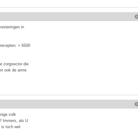
vesteringen in
recepten: > 6500
 zorgsector die
en ook de arme
nnige volk
? Immers, als U
 is toch wel