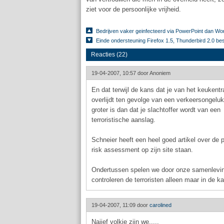
ziet voor de persoonlijke vrijheid.
Bedrijven vaker geinfecteerd via PowerPoint dan Wo
Einde ondersteuning Firefox 1.5, Thunderbird 2.0 be
Reacties (22)
19-04-2007, 10:57 door
Anoniem
En dat terwijl de kans dat je van het keukentra
overlijdt ten gevolge van een verkeersongelu
groter is dan dat je slachtoffer wordt van een
terroristische aanslag.
Schneier heeft een heel goed artikel over de 
risk assessment op zijn site staan.
Ondertussen spelen we door onze samenlevin
controleren de terroristen alleen maar in de ka
19-04-2007, 11:09 door
carolined
Naiief volkje zijn we.....