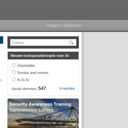
Inloggen
|
Registreren
Zoeken
Nieuwe transparantieregels voor AI:
Glashelder
Smoke and mirrors
Ai Ai Ai
n
547
8 reacties
Aantal stemmen: