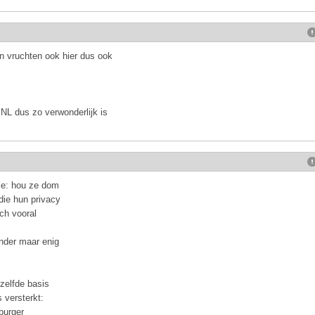
jn vruchten ook hier dus ook
NL dus zo verwonderlijk is
je: hou ze dom
die hun privacy
och vooral
onder maar enig
ezelfde basis
 versterkt:
burger