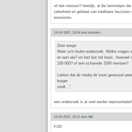
of niet mensen? heerlijk, al die lammetjes di
zekerheid en geblaat van totalitaire fascisten
terroristen.
19-04-2007, 16:04 door
Anoniem
Door wouja
Weer zo'n leuter-onderzoek. Welke vragen zi
en aan wie? en last but not least.. hoevee
100 000? of een schamele 1500 mensen?
Lekker dat de media dit soort geneuzel weer 
burger
vindt..."
een onderzoek is al veel eerder representatief 
19-04-2007, 16:21 door
fd0
FUD: