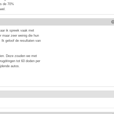
 is de 70%
wel.
aar ik spreek vaak met
r maar zeer weinig die hun
. Ik geloof de resultaten van
oden. Deze zouden we met
erugdringen tot 60 doden per
ijdende autos.