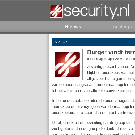
Nieuws
Achtergro
Nieuws
Burger vindt ter
donderdag 19 april 2007, 10:14 
Zeventig procent van de Ned
blijkt uit onderzoek van he
altijd voor hun eigen men
van de hedendaagse anti-terreurmaatregelen heb
tot het afluisteren van alle telefoonverkeer positi
In het onderzoek noemden de ondervraagden de
inbreuk op de privacy, geen van de maatregel
onderzoekers impliceert dit een groot vertrou
Dit blijkt ook uit de bevinding dat de groep di
veel groter is dan de groep die denkt dat de ve
van vertrouwen die men in de overheid heeft, zo