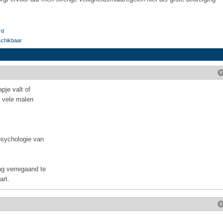
rd
schikbaar
pje valt of
k vele malen
psychologie van
g verregaand te
art.