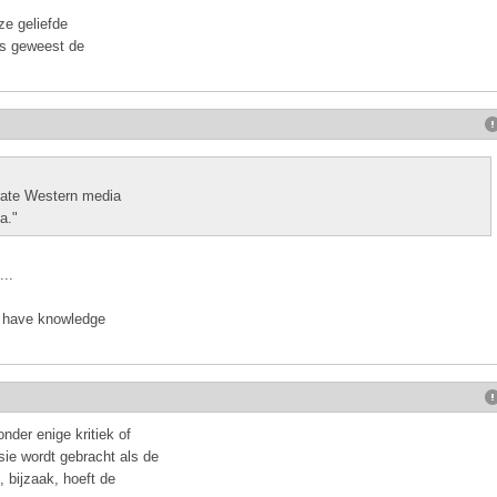
ze geliefde
is geweest de
orate Western media
a."
...
o have knowledge
der enige kritiek of
ie wordt gebracht als de
 bijzaak, hoeft de