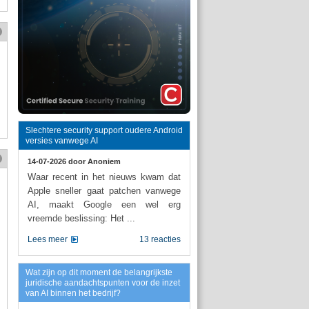
Slechtere security support oudere Android
versies vanwege AI
14-07-2026 door
Anoniem
Waar recent in het nieuws kwam dat
Apple sneller gaat patchen vanwege
AI, maakt Google een wel erg
vreemde beslissing: Het ...
Lees meer
13 reacties
Wat zijn op dit moment de belangrijkste
juridische aandachtspunten voor de inzet
van AI binnen het bedrijf?