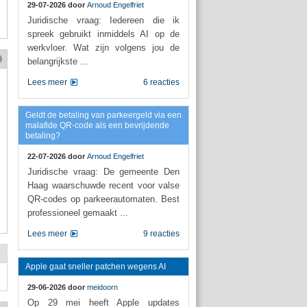
29-07-2026 door
Arnoud Engelfriet
Juridische vraag: Iedereen die ik
spreek gebruikt inmiddels AI op de
werkvloer. Wat zijn volgens jou de
belangrijkste ...
Lees meer
6 reacties
Geldt de betaling van parkeergeld via een
malafide QR-code als een bevrijdende
betaling?
22-07-2026 door
Arnoud Engelfriet
Juridische vraag: De gemeente Den
Haag waarschuwde recent voor valse
QR-codes op parkeerautomaten. Best
professioneel gemaakt ...
Lees meer
9 reacties
Apple gaat sneller patchen wegens AI
29-06-2026 door
meidoorn
Op 29 mei heeft Apple updates