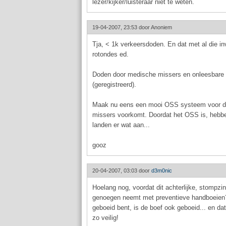
lezer/kijker/luisteraar niet te weten.
19-04-2007, 23:53 door
Anoniem
Tja, < 1k verkeersdoden. En dat met al die in
rotondes ed.
Doden door medische missers en onleesbare 
(geregistreerd).
Maak nu eens een mooi OSS systeem voor de
missers voorkomt. Doordat het OSS is, hebb
landen er wat aan...
gooz
20-04-2007, 03:03 door
d3m0nic
Hoelang nog, voordat dit achterlijke, stompzi
genoegen neemt met preventieve handboeien
geboeid bent, is de boef ook geboeid... en dat
zo veilig!