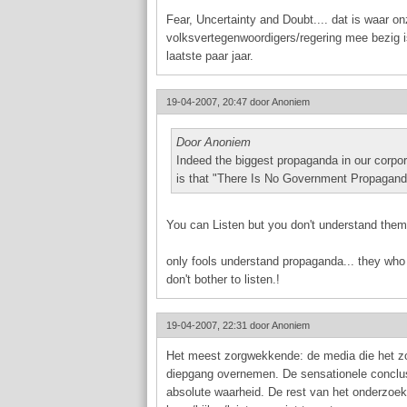
Fear, Uncertainty and Doubt.... dat is waar on
volksvertegenwoordigers/regering mee bezig 
laatste paar jaar.
19-04-2007, 20:47 door
Anoniem
Door Anoniem
Indeed the biggest propaganda in our corp
is that "There Is No Government Propagand
You can Listen but you don't understand them
only fools understand propaganda... they wh
don't bother to listen.!
19-04-2007, 22:31 door
Anoniem
Het meest zorgwekkende: de media die het zon
diepgang overnemen. De sensationele conclus
absolute waarheid. De rest van het onderzoek,