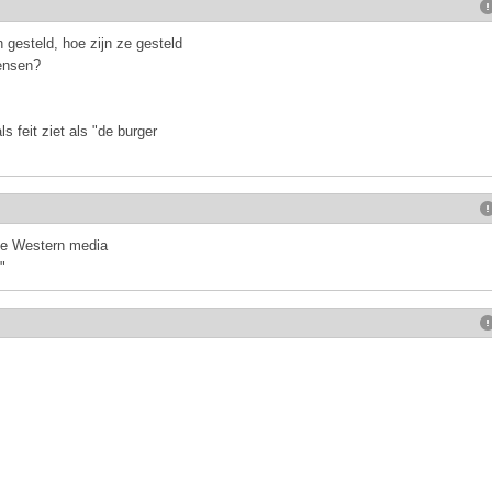
 gesteld, hoe zijn ze gesteld
mensen?
s feit ziet als "de burger
ate Western media
"