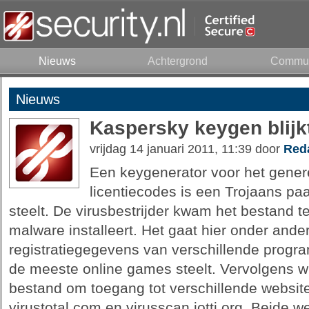
Nieuws
Achtergrond
Commun
Nieuws
Kaspersky keygen blijk
vrijdag 14 januari 2011, 11:39 door
Reda
Een keygenerator voor het gener
licentiecodes is een Trojaans pa
steelt. De virusbestrijder kwam het bestand te
malware installeert. Het gaat hier onder and
registratiegegevens van verschillende prog
de meeste online games steelt. Vervolgens wi
bestand om toegang tot verschillende website
virustotal.com en virusscan.jotti.org. Beide w