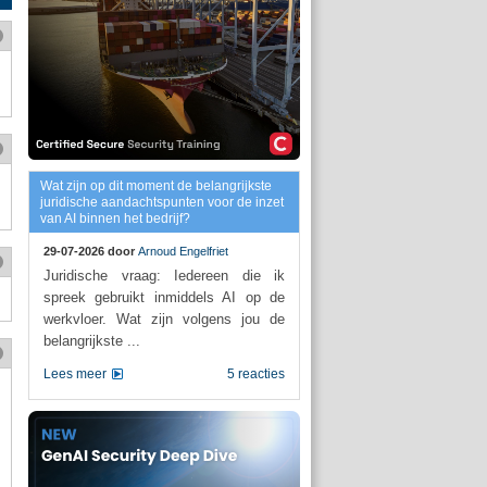
Wat zijn op dit moment de belangrijkste
juridische aandachtspunten voor de inzet
van AI binnen het bedrijf?
29-07-2026 door
Arnoud Engelfriet
Juridische vraag: Iedereen die ik
spreek gebruikt inmiddels AI op de
werkvloer. Wat zijn volgens jou de
belangrijkste ...
Lees meer
5 reacties