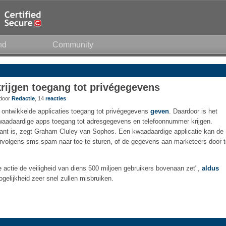
nd
Community
rijgen toegang tot privégegevens
 door
Redactie
, 14
reacties
ontwikkelde applicaties toegang tot privégegevens
geven
. Daardoor is het
kwaadaardige apps toegang tot adresgegevens en telefoonnummer krijgen.
ssant is, zegt Graham Cluley van Sophos. Een kwaadaardige applicatie kan de
volgens sms-spam naar toe te sturen, of de gegevens aan marketeers door t
 actie de veiligheid van diens 500 miljoen gebruikers bovenaan zet",
aldus
elijkheid zeer snel zullen misbruiken.