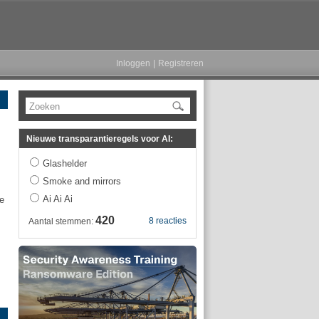
Inloggen
|
Registreren
Zoeken
Nieuwe transparantieregels voor AI:
Glashelder
Smoke and mirrors
Ai Ai Ai
e
420
8 reacties
Aantal stemmen: