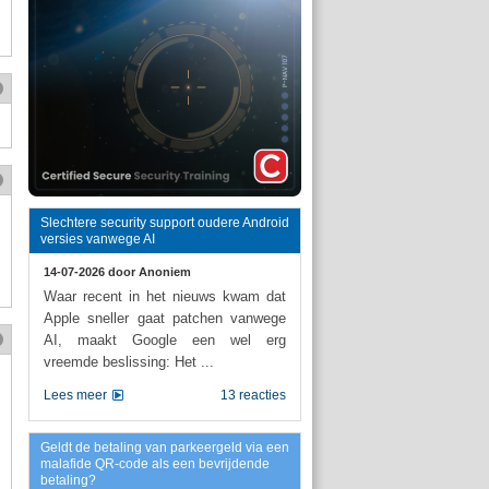
Slechtere security support oudere Android
versies vanwege AI
14-07-2026 door
Anoniem
Waar recent in het nieuws kwam dat
Apple sneller gaat patchen vanwege
AI, maakt Google een wel erg
vreemde beslissing: Het ...
Lees meer
13 reacties
Geldt de betaling van parkeergeld via een
malafide QR-code als een bevrijdende
betaling?