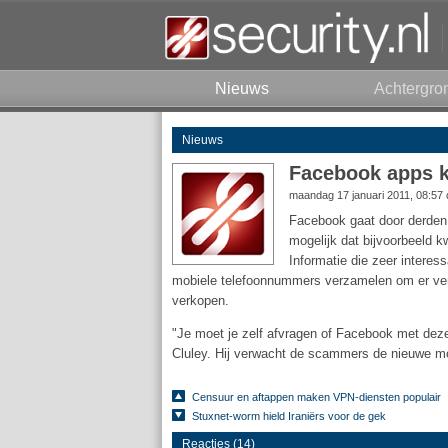
Nieuws
Achtergro
Nieuws
Facebook apps k
maandag 17 januari 2011, 08:57
Facebook gaat door derden 
mogelijk dat bijvoorbeeld 
Informatie die zeer intere
mobiele telefoonnummers verzamelen om er ver
verkopen.
"Je moet je zelf afvragen of Facebook met deze
Cluley. Hij verwacht de scammers de nieuwe mog
Censuur en aftappen maken VPN-diensten populair
Stuxnet-worm hield Iraniërs voor de gek
Reacties (14)