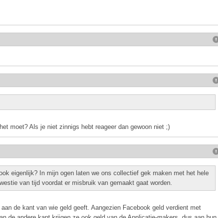
 het moet? Als je niet zinnigs hebt reageer dan gewoon niet ;)
ok eigenlijk? In mijn ogen laten we ons collectief gek maken met het hele
westie van tijd voordat er misbruik van gemaakt gaat worden.
: aan de kant van wie geld geeft. Aangezien Facebook geld verdient met
Aan de andere kant krijgen ze ook geld van de Applicatie-makers, dus aan hun