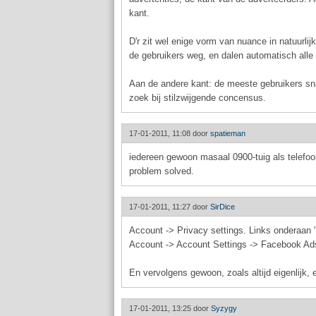
kant.
D'r zit wel enige vorm van nuance in natuurlij
de gebruikers weg, en dalen automatisch alle
Aan de andere kant: de meeste gebruikers snap
zoek bij stilzwijgende concensus.
17-01-2011, 11:08 door
spatieman
iedereen gewoon masaal 0900-tuig als telefo
problem solved.
17-01-2011, 11:27 door
SirDice
Account -> Privacy settings. Links onderaan
Account -> Account Settings -> Facebook Ad
En vervolgens gewoon, zoals altijd eigenlijk, 
17-01-2011, 13:25 door
Syzygy