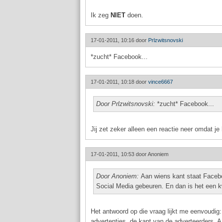
Ik zeg
NIET
doen.
17-01-2011, 10:16 door
Prlzwitsnovski
*zucht* Facebook...
17-01-2011, 10:18 door
vince6667
Door Prlzwitsnovski:
*zucht* Facebook...
Jij zet zeker alleen een reactie neer omdat je
17-01-2011, 10:53 door
Anoniem
Door Anoniem:
Aan wiens kant staat Facebo
Social Media gebeuren. En dan is het een k
Het antwoord op die vraag lijkt me eenvoudig
advertenties, de kant van de adverteerders. 