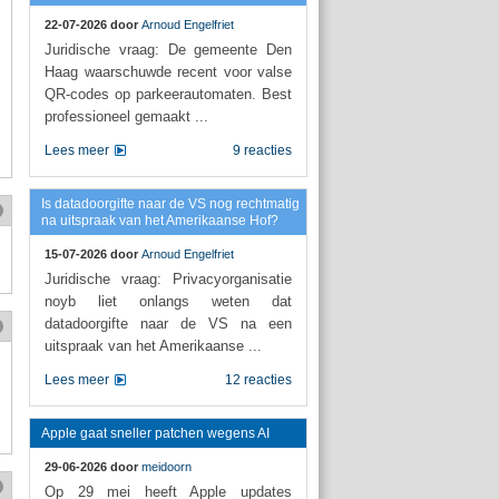
22-07-2026 door
Arnoud Engelfriet
Juridische vraag: De gemeente Den
Haag waarschuwde recent voor valse
QR-codes op parkeerautomaten. Best
professioneel gemaakt ...
Lees meer
9 reacties
Is datadoorgifte naar de VS nog rechtmatig
na uitspraak van het Amerikaanse Hof?
15-07-2026 door
Arnoud Engelfriet
Juridische vraag: Privacyorganisatie
noyb liet onlangs weten dat
datadoorgifte naar de VS na een
uitspraak van het Amerikaanse ...
Lees meer
12 reacties
Apple gaat sneller patchen wegens AI
29-06-2026 door
meidoorn
Op 29 mei heeft Apple updates