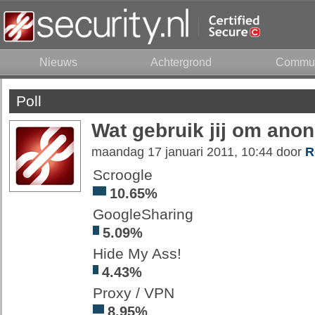
Nieuws
Achtergrond
Commun
Poll
Wat gebruik jij om ano
maandag 17 januari 2011, 10:44 door
R
Scroogle
10.65%
GoogleSharing
5.09%
Hide My Ass!
4.43%
Proxy / VPN
8.95%