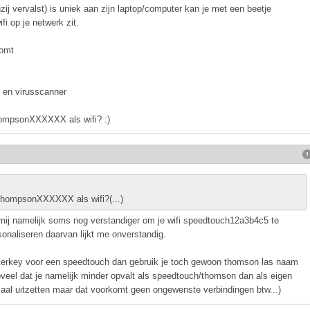
zij vervalst) is uniek aan zijn laptop/computer kan je met een beetje
ifi op je netwerk zit.
komt
 en virusscanner
ompsonXXXXXX als wifi? :)
hompsonXXXXXX als wifi?(...)
 mij namelijk soms nog verstandiger om je wifi speedtouch12a3b4c5 te
onaliseren daarvan lijkt me onverstandig.
sterkey voor een speedtouch dan gebruik je toch gewoon thomson las naam
 zoveel dat je namelijk minder opvalt als speedtouch/thomson dan als eigen
aal uitzetten maar dat voorkomt geen ongewenste verbindingen btw...)