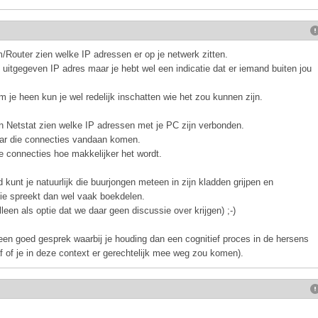
m/Router zien welke IP adressen er op je netwerk zitten.
 uitgegeven IP adres maar je hebt wel een indicatie dat er iemand buiten jou
m je heen kun je wel redelijk inschatten wie het zou kunnen zijn.
een Netstat zien welke IP adressen met je PC zijn verbonden.
aar die connecties vandaan komen.
e connecties hoe makkelijker het wordt.
 kunt je natuurlijk die buurjongen meteen in zijn kladden grijpen en
ctie spreekt dan wel vaak boekdelen.
alleen als optie dat we daar geen discussie over krijgen) ;-)
r een goed gesprek waarbij je houding dan een cognitief proces in de hersens
f of je in deze context er gerechtelijk mee weg zou komen).