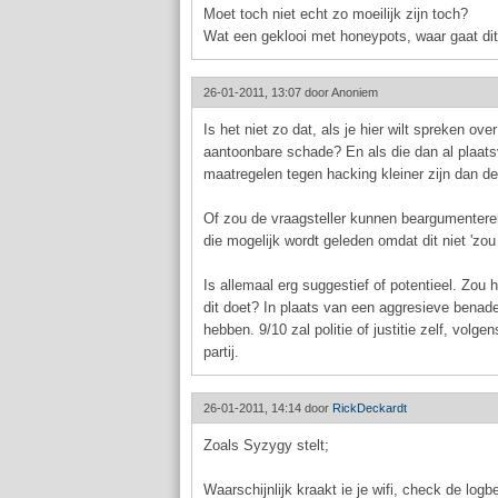
Moet toch niet echt zo moeilijk zijn toch?
Wat een geklooi met honeypots, waar gaat dit 
26-01-2011, 13:07 door
Anoniem
Is het niet zo dat, als je hier wilt spreken o
aantoonbare schade? En als die dan al plaats
maatregelen tegen hacking kleiner zijn dan de
Of zou de vraagsteller kunnen beargumenteren
die mogelijk wordt geleden omdat dit niet 'zou
Is allemaal erg suggestief of potentieel. Zou 
dit doet? In plaats van een aggresieve benad
hebben. 9/10 zal politie of justitie zelf, vol
partij.
26-01-2011, 14:14 door
RickDeckardt
Zoals Syzygy stelt;
Waarschijnlijk kraakt ie je wifi, check de log