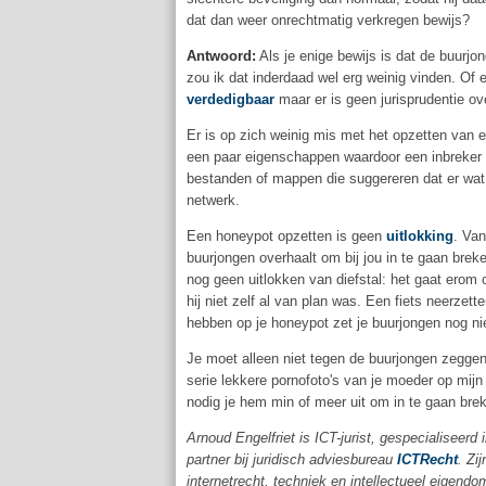
dat dan weer onrechtmatig verkregen bewijs?
Antwoord:
Als je enige bewijs is dat de buurjo
zou ik dat inderdaad wel erg weinig vinden. Of
verdedigbaar
maar er is geen jurisprudentie ov
Er is op zich weinig mis met het opzetten van 
een paar eigenschappen waardoor een inbreker d
bestanden of mappen die suggereren dat er wat t
netwerk.
Een honeypot opzetten is geen
uitlokking
. Van
buurjongen overhaalt om bij jou in te gaan brek
nog geen uitlokken van diefstal: het gaat erom 
hij niet zelf al van plan was. Een fiets neerzet
hebben op je honeypot zet je buurjongen nog ni
Je moet alleen niet tegen de buurjongen zeggen
serie lekkere pornofoto's van je moeder op mij
nodig je hem min of meer uit om in te gaan bre
Arnoud Engelfriet is ICT-jurist, gespecialiseerd 
partner bij juridisch adviesbureau
ICTRecht
. Zi
internetrecht, techniek en intellectueel eigendo