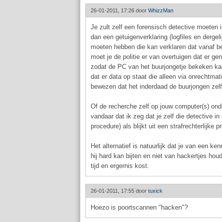
26-01-2011, 17:26 door
WhizzMan
Je zult zelf een forensisch detective moeten i
dan een getuigenverklaring (logfiles en dergel
moeten hebben die kan verklaren dat vanaf b
moet je de politie er van overtuigen dat er g
zodat de PC van het buurjongetje bekeken ka
dat er data op staat die alleen via onrechtm
bewezen dat het inderdaad de buurjongen zelf
Of de recherche zelf op jouw computer(s) ond
vandaar dat ik zeg dat je zelf die detective i
procedure) als blijkt uit een strafrechterlijke
Het alternatief is natuurlijk dat je van een ke
hij hard kan bijten en niet van hackertjes hou
tijd en ergernis kost.
26-01-2011, 17:55 door
tuxick
Hoezo is poortscannen "hacken"?