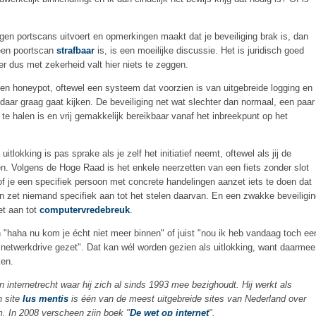
ngen portscans uitvoert en opmerkingen maakt dat je beveiliging brak is, dan
 een poortscan
strafbaar
is, is een moeilijke discussie. Het is juridisch goed
er dus met zekerheid valt hier niets te zeggen.
een honeypot, oftewel een systeem dat voorzien is van uitgebreide logging en
aar graag gaat kijken. De beveiliging net wat slechter dan normaal, een paar
e halen is en vrij gemakkelijk bereikbaar vanaf het inbreekpunt op het
 uitlokking is pas sprake als je zelf het initiatief neemt, oftewel als jij de
en. Volgens de Hoge Raad is het enkele neerzetten van een fiets zonder slot
of je een specifiek persoon met concrete handelingen aanzet iets te doen dat
ten zet niemand specifiek aan tot het stelen daarvan. En een zwakke beveiligi
et aan tot
computervredebreuk
.
 "haha nu kom je écht niet meer binnen" of juist "nou ik heb vandaag toch ee
n netwerkdrive gezet". Dat kan wél worden gezien als uitlokking, want daarmee
ken.
in internetrecht waar hij zich al sinds 1993 mee bezighoudt. Hij werkt als
jn site
Ius mentis
is één van de meest uitgebreide sites van Nederland over
m. In 2008 verscheen zijn boek "
De wet op internet
".