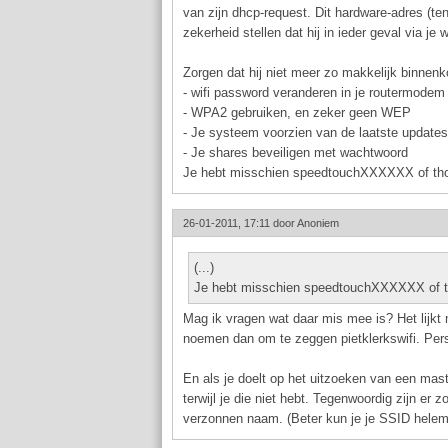
van zijn dhcp-request. Dit hardware-adres (ten
zekerheid stellen dat hij in ieder geval via je w
Zorgen dat hij niet meer zo makkelijk binnen
- wifi password veranderen in je routermodem
- WPA2 gebruiken, en zeker geen WEP
- Je systeem voorzien van de laatste updates
- Je shares beveiligen met wachtwoord
Je hebt misschien speedtouchXXXXXX of th
26-01-2011, 17:11 door
Anoniem
(...)
Je hebt misschien speedtouchXXXXXX of t
Mag ik vragen wat daar mis mee is? Het lijkt
noemen dan om te zeggen pietklerkswifi. Pers
En als je doelt op het uitzoeken van een ma
terwijl je die niet hebt. Tegenwoordig zijn er
verzonnen naam. (Beter kun je je SSID helem