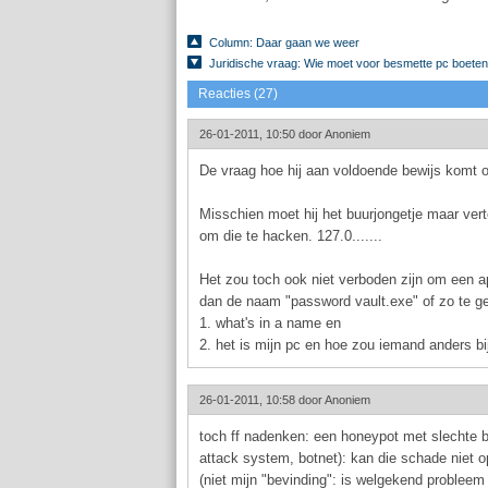
Column: Daar gaan we weer
Juridische vraag: Wie moet voor besmette pc boete
Reacties (27)
26-01-2011, 10:50 door
Anoniem
De vraag hoe hij aan voldoende bewijs komt om
Misschien moet hij het buurjongetje maar vert
om die te hacken. 127.0.......
Het zou toch ook niet verboden zijn om een ap
dan de naam "password vault.exe" of zo te g
1. what's in a name en
2. het is mijn pc en hoe zou iemand anders 
26-01-2011, 10:58 door
Anoniem
toch ff nadenken: een honeypot met slechte be
attack system, botnet): kan die schade niet
(niet mijn "bevinding": is welgekend problee