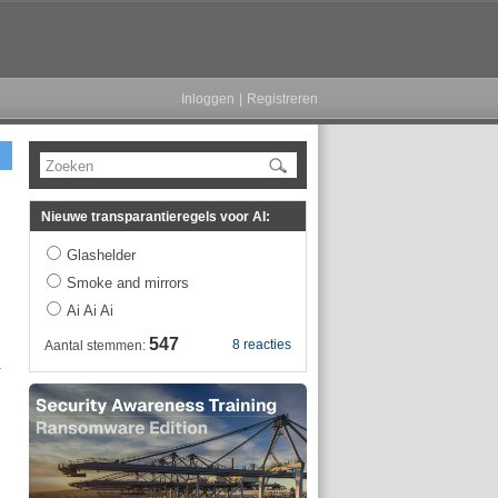
Inloggen
|
Registreren
Zoeken
Nieuwe transparantieregels voor AI:
Glashelder
Smoke and mirrors
Ai Ai Ai
547
8 reacties
Aantal stemmen:
k