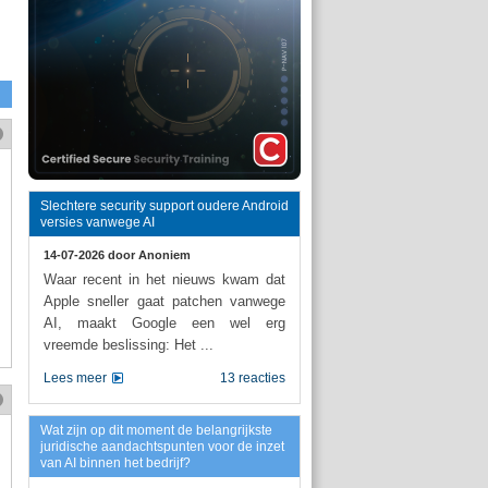
Slechtere security support oudere Android
versies vanwege AI
14-07-2026 door
Anoniem
Waar recent in het nieuws kwam dat
Apple sneller gaat patchen vanwege
AI, maakt Google een wel erg
vreemde beslissing: Het ...
Lees meer
13 reacties
Wat zijn op dit moment de belangrijkste
juridische aandachtspunten voor de inzet
van AI binnen het bedrijf?