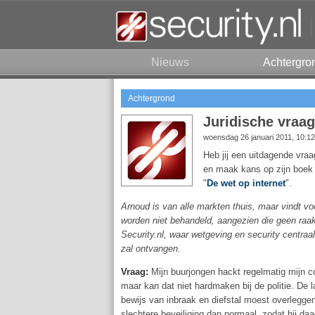
Nieuws
Achtergro
Achtergrond
Juridische vraag
woensdag 26 januari 2011, 10:1
Heb jij een uitdagende vraag
en maak kans op zijn boek
"
De wet op internet
".
Arnoud is van alle markten thuis, maar vindt vo
worden niet behandeld, aangezien die geen raa
Security.nl, waar wetgeving en security centraa
zal ontvangen.
Vraag:
Mijn buurjongen hackt regelmatig mijn co
maar kan dat niet hardmaken bij de politie. De l
bewijs van inbraak en diefstal moest overlegge
slechtere beveiliging dan normaal, zodat hij daad