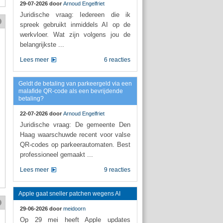
29-07-2026 door
Arnoud Engelfriet
Juridische vraag: Iedereen die ik
spreek gebruikt inmiddels AI op de
werkvloer. Wat zijn volgens jou de
belangrijkste ...
Lees meer
6 reacties
Geldt de betaling van parkeergeld via een
malafide QR-code als een bevrijdende
betaling?
22-07-2026 door
Arnoud Engelfriet
Juridische vraag: De gemeente Den
Haag waarschuwde recent voor valse
QR-codes op parkeerautomaten. Best
professioneel gemaakt ...
Lees meer
9 reacties
Apple gaat sneller patchen wegens AI
29-06-2026 door
meidoorn
Op 29 mei heeft Apple updates