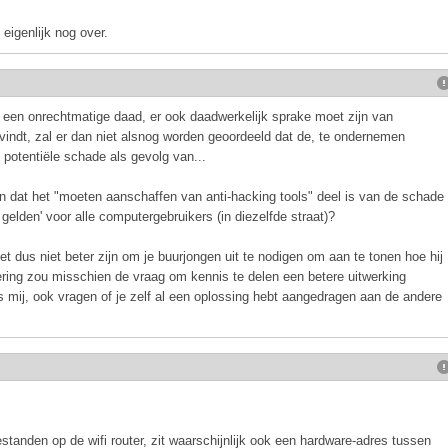
eigenlijk nog over.
ver een onrechtmatige daad, er ook daadwerkelijk sprake moet zijn van
vindt, zal er dan niet alsnog worden geoordeeld dat de, te ondernemen
 potentiële schade als gevolg van...
 dat het "moeten aanschaffen van anti-hacking tools" deel is van de schade
 gelden' voor alle computergebruikers (in diezelfde straat)?
het dus niet beter zijn om je buurjongen uit te nodigen om aan te tonen hoe hij
ering zou misschien de vraag om kennis te delen een betere uitwerking
gens mij, ook vragen of je zelf al een oplossing hebt aangedragen aan de andere
bestanden op de wifi router, zit waarschijnlijk ook een hardware-adres tussen