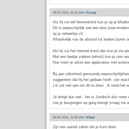
26-01-2011, 11:12 door
Syzygy
Als hij via wifi binnenkomt kun je op je Mode
Dit is waarschijnlijk wel een door jouw modem
op je netwerkje zit.
Afhankelijk van de afstand tot andere buren o
Als hij via het Internet komt dan kun je via 
Met een beetje zoeken (whois) kun je zien w
Hoe meer je uitzet aan applicaties met extern
Bij aan zekerheid grenzende waarschijnlijkheid
suggereren dat hij het gedaan heeft, zijn rea
( ik zet niet aan om dit te doen , ik meld het 
Je dreigt dus niet , het is Juridisch dus mee
van je buurjongen op gang brengt (vraag me a
26-01-2011, 11:28 door
N4ppy
Zijn een aantal zaken die je kunt doen