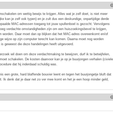
nschakelen om wettig bewijs te krijgen. Alles wat je zelf doet, is niet meer
ijke kan je zelf ook typen) en je zult dus een deskundige, onpartijdige derde
epaalde MAC-adressen toegang tot jouw spullenboel is gezocht. Vervolgens
enoeg verdachte omstandigheden zijn om een huiszoekingsbevel te krijgen,
n worden. Daar moet dan op blijken dat het MAC-adres overeenkomt en/of
atige wijze op zijn computer terecht kan komen. Daarna moet nog worden
 is geweest die deze handelingen heeft uitgevoerd.
erzoek wil doen om deze verdachtmaking te bewijzen, durf ik te betwijfelen,
n moet schakelen. De kosten daarvoor kan je op je buurjongen verhalen (civiele
 procedure dat hij inderdaad schuldig was.
nnis een grote, hard blaffende bouvier leent en tegen het buurjongetje bluft dat
dt. Ik denk dat je daar net zo ver mee komt en het je een hoop minder geld,