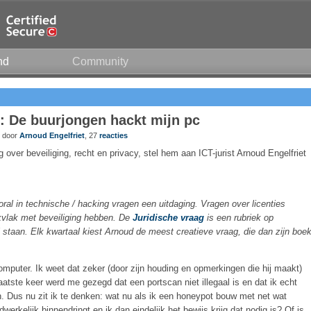
nd
Community
: De buurjongen hackt mijn pc
2 door
Arnoud Engelfriet
, 27
reacties
 over beveiliging, recht en privacy, stel hem aan ICT-jurist Arnoud Engelfriet
oral in technische / hacking vragen een uitdaging. Vragen over licenties
kvlak met beveiliging hebben. De
Juridische vraag
is een rubriek op
l staan. Elk kwartaal kiest Arnoud de meest creatieve vraag, die dan zijn boe
mputer. Ik weet dat zeker (door zijn houding en opmerkingen die hij maakt)
aatste keer werd me gezegd dat een portscan niet illegaal is en dat ik echt
n. Dus nu zit ik te denken: wat nu als ik een honeypot bouw met net wat
werkelijk binnendringt en ik dan eindelijk het bewijs krijg dat nodig is? Of is