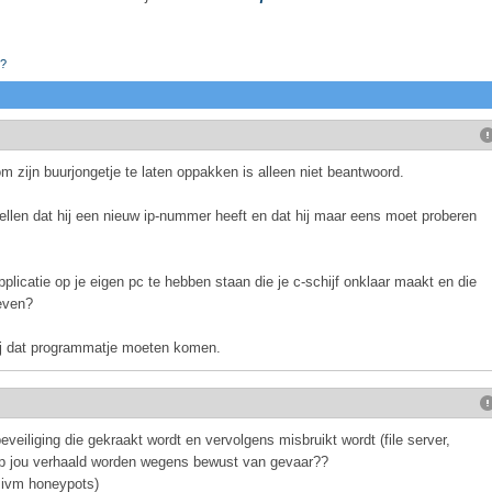
n?
 zijn buurjongetje te laten oppakken is alleen niet beantwoord.
ellen dat hij een nieuw ip-nummer heeft en dat hij maar eens moet proberen
plicatie op je eigen pc te hebben staan die je c-schijf onklaar maakt en die
even?
bij dat programmatje moeten komen.
veiliging die gekraakt wordt en vervolgens misbruikt wordt (file server,
 op jou verhaald worden wegens bewust van gevaar??
m ivm honeypots)