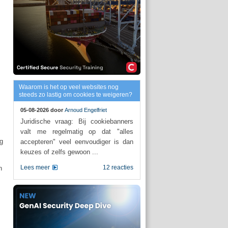
Waarom is het op veel websites nog
steeds zo lastig om cookies te weigeren?
05-08-2026 door
Arnoud Engelfriet
Juridische vraag: Bij cookiebanners
valt me regelmatig op dat "alles
ng
accepteren" veel eenvoudiger is dan
keuzes of zelfs gewoon ...
Lees meer
12 reacties
n