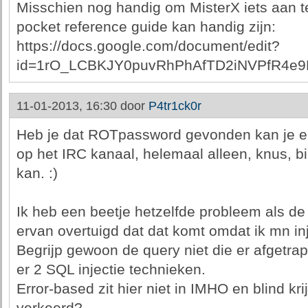
Misschien nog handig om MisterX iets aan te 
pocket reference guide kan handig zijn:
https://docs.google.com/document/edit?
id=1rO_LCBKJY0puvRhPhAfTD2iNVPfR4e9K
11-01-2013, 16:30 door
P4tr1ck0r
Heb je dat ROTpassword gevonden kan je eind
op het IRC kanaal, helemaal alleen, knus, b
kan. :)
Ik heb een beetje hetzelfde probleem als de
ervan overtuigd dat dat komt omdat ik mn inj
Begrijp gewoon de query niet die er afgetrap
er 2 SQL injectie technieken.
Error-based zit hier niet in IMHO en blind kri