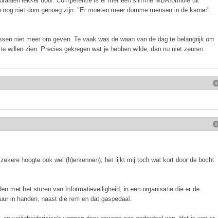
raaien lekker door. Competentie is er met een slimme MBAformule uit
 ze nog niet dom genoeg zijn: "Er moeten meer domme mensen in de kamer".
rtussen niet meer om geven. Te vaak was de waan van de dag te belangrijk om
e willen zien. Precies gekregen wat je hebben wilde, dan nu niet zeuren
p zekere hoogte ook wel (h)erkennen); het lijkt mij toch wat kort door de bocht
n met het sturen van Informatieveiligheid, in een organisatie die er de
stuur in handen, naast die rem en dat gaspedaal.