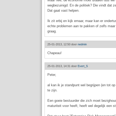
Maar hee, de economie moet draaien dus we d
wegbezuinigd. En de politiek? Die vindt dat
Dat gaat vast helpen.
Ik zit erbij en kijk ernaar, maar kan er onde
echte problemen aan te pakken of zelfs maar t
graag.
25-01-2013, 12:50 door
nedmin
Chapeau!
25-01-2013, 14:31 door
Evert_S
Peter,
al kan ik je standpunt wel begrijpen (en tot o
te zijn.
Een goeie bestuurder die zich moet bezighoude
maturiteit voor heeft, heeft wel degelijk een 