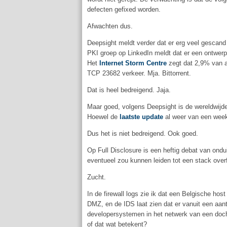
defecten gefixed worden.
Afwachten dus.
Deepsight meldt verder dat er erg veel gescan
PKI groep op LinkedIn meldt dat er een ontwerp
Het
Internet Storm Centre
zegt dat 2,9% van al
TCP 23682 verkeer. Mja. Bittorrent.
Dat is heel bedreigend. Jaja.
Maar goed, volgens Deepsight is de wereldwijd
Hoewel de
laatste update
al weer van een week
Dus het is niet bedreigend. Ook goed.
Op Full Disclosure is een heftig debat van ondu
eventueel zou kunnen leiden tot een stack overf
Zucht.
In de firewall logs zie ik dat een Belgische ho
DMZ, en de IDS laat zien dat er vanuit een aa
developersystemen in het netwerk van een dochte
of dat wat betekent?