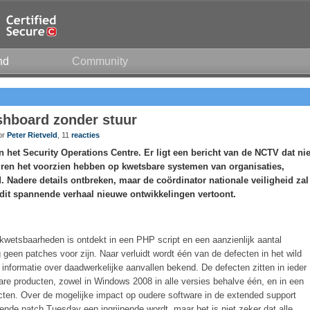
nd
Community
hboard zonder stuur
oor
Peter Rietveld
, 11
reacties
n het Security Operations Centre. Er ligt een bericht van de NCTV dat nie
ren het voorzien hebben op kwetsbare systemen van organisaties,
d. Nadere details ontbreken, maar de coördinator nationale veiligheid zal
it spannende verhaal nieuwe ontwikkelingen vertoont.
l kwetsbaarheden is ontdekt in een PHP script en een aanzienlijk aantal
 geen patches voor zijn. Naar verluidt wordt één van de defecten in het wild
 informatie over daadwerkelijke aanvallen bekend. De defecten zitten in ieder
are producten, zowel in Windows 2008 in alle versies behalve één, en in een
cten. Over de mogelijke impact op oudere software in de extended support
gende patch Tuesday een ingrijpende wordt, maar het is niet zeker dat alle