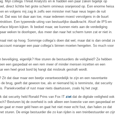
aag. Mijn collega Threat Analysts en ik hadden een paar zaken tegelijk op
wel, direct lichtte het grote scherm omineus oranjerood op. Een enorme heisa
ssen en volgens mij zag ik zelfs een minister met haar neus tegen de ruit
and. Dat was tot daar aan toe, maar iedereen moest vervolgens in de buurt
etrokken. Een typerende uiting van bestuurlijke daadkracht. Alsof de IPS-en
rface blijven kijken. Ik bedoel maar, we kunnen niets aan de verdediging
ar weken te doorlopen, dus meer dan naar het scherm turen zat er niet in.
emaal niet op hoog. Sommige collega’s doen dat wel, maar dat is dan omdat z
n account manager een paar collega’s binnen moeten hengelen. So much voor
 beveiliging, eigenlijk? Hoe sturen de bestuurders de veiligheid? Ze hebben
alleen een gaspedaal en een rem meer of minder mensen inzetten en een
 een heel groot bord bij hangt dat misbruik gestraft wordt.
 Zit dat daar maar een beetje verantwoordelijk te zijn en een naventante
 de brug, geeft dat gewoon toe, als er niemand bij is tenminste, dat security
s. Paniekvoetbal of rust maar niets daartussen, zoals hij het zegt.
ik dat security held Ronald Prins van Fox IT
ziet
dat de digitale veiligheid ook
toch? Besturen bij de overheid is ook alleen een kwestie van een gaspedaal e
an gaat er meer geld heen en gaat het niet meer echt fout, dan halen ze dat
 sturen. De enige bestuurder die zo kan rijden is een treinbestuurder en zij