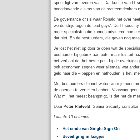
spoor ligt van tevoren vast. Dat kun je van IT s
hoogdravende claims van de systeemdenkers m
De governance crisis waar Ronald het over heef
we de strijd tegen de ‘bad guys’. De IT security
meer specialisten die kunnen adviseren hoe ee
dat niet. En de bestuurders, die geven nog maa
Je lost het niet op door te doen wat de speciali
bestuurder bij gebrek aan beter maar luistert na
het verhaal dat het beste past bij de overtuigin
ook economen zeggen weer allemaal wat anders e
geld naar die – pappen en nathouden is het, meer
Met bestuurders die niet weten waar je heen mo
de goeroes te vertellen hebben. Voorwaar geen
Wat mij het meest beangstigt, is dat het de me
Door
Peter Rietveld
, Senior Security consultan
Laatste 10 columns
Het einde van Single Sign On
Beveiliging in laagjes