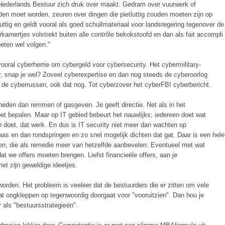
 Nederlands Bestuur zich druk over maakt. Gedram over vuurwerk of
en moet worden, zeuren over dingen die pietluttig zouden moeten zijn op
uttig en geldt vooral als goed schuilmateriaal voor landsregering tegenover de
rkamertjes volstrekt buiten alle contrôle bekokstoofd en dan als fait accompli
eten wel volgen."
ooral cyberherrie om cybergeld voor cybersecurity. Het cybermilitary-
, snap je wel? Zoveel cyberexpertise en dan nog steeds de cyberoorlog
n de cyberrussen, ook dat nog. Tot cyberzover het cyberFBI cyberbericht.
eden dan remmen of gasgeven. Je geeft directie. Net als in het
moet bepalen. Maar op IT gebied bebeurt het nauwlijks; iedereen doet wat
 doet, dat werk. En dus is IT security niet meer dan wachten op
s en dan rondspringen en zo snel mogelijk dichten dat gat. Daar is een hele
n, die als remedie meer van hetzelfde aanbevelen. Eventueel met wat
at we offers moeten brengen. Liefst financieële offers, aan je
et zijn geweldige ideetjes.
 worden. Het probleem is veeleer dat de bestuurders die er zitten om vele
 oogkleppen op tegenwoordig doorgaat voor "vooruitzien". Dan hou je
 als "bestuursstrategieën".