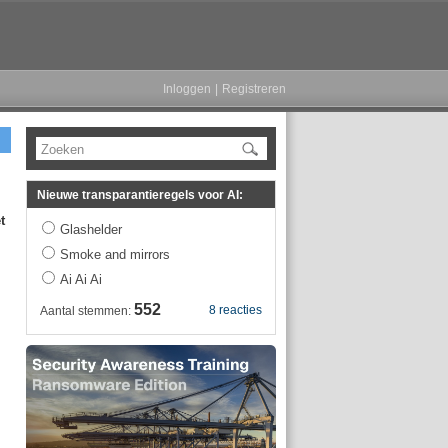
Inloggen
|
Registreren
Zoeken
Nieuwe transparantieregels voor AI:
t
Glashelder
Smoke and mirrors
Ai Ai Ai
552
8 reacties
Aantal stemmen: