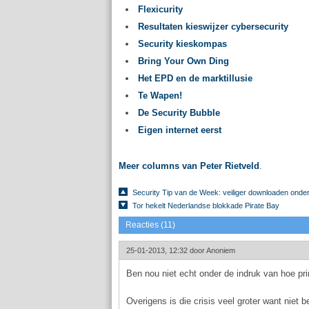
Flexicurity
Resultaten kieswijzer cybersecurity
Security kieskompas
Bring Your Own Ding
Het EPD en de marktillusie
Te Wapen!
De Security Bubble
Eigen internet eerst
Meer columns van Peter Rietveld
.
Security Tip van de Week: veiliger downloaden onde
Tor hekelt Nederlandse blokkade Pirate Bay
Reacties (11)
25-01-2013, 12:32 door
Anoniem
Ben nou niet echt onder de indruk van hoe prin
Overigens is die crisis veel groter want niet b