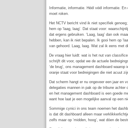
Informatie, informatie. Héél véél informatie. E
moet roken.
Het NCTV bericht vind ik niet specifiek genoeg
hem op ‘laag, laag’. Dat staat voor: waarschijnli
dat ergens gebruiken. ‘Laag, laag’ dan ook maar.
hebben, kan ik niet bepalen. Ik gooi hem op ‘l
van gehoord. Laag, laag. Wat zal ik eens met 
De vraag hier luidt: wat is het nut van classif
schrijft dit voor, opdat we de actuele bedrei
‘de brug’, ons management dashboard waarop ied
oranje staat voor bedreigingen die niet acuut zi
Dat scherm hangt er nu ongeveer een jaar en vor
delegaties mannen in pak op de tribune achter 
en het management dashboard is een goede meth
want hoe laat je een mogelijke aanval op een n
Sommige cynici in ons team noemen het dashbo
is dat dit dashboard alleen maar verklikkerlichtj
zelfs maar op ‘midden, hoog’, wat dóen de bestu