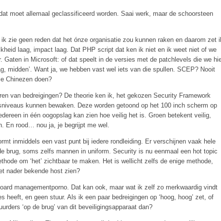
n dat moet allemaal geclassificeerd worden. Saai werk, maar de schoorsteen
; ik zie geen reden dat het ónze organisatie zou kunnen raken en daarom zet i
jkheid laag, impact laag. Dat PHP script dat ken ik niet en ik weet niet of we
 Gaten in Microsoft: of dat speelt in de versies met de patchlevels die we hi
aag, midden’. Want ja, we hebben vast wel iets van die spullen. SCEP? Nooit
die Chinezen doen?
iceren van bedreigingen? De theorie ken ik, het gekozen Security Framework
gingsniveaus kunnen bewaken. Deze worden getoond op het 100 inch scherm op
ereen in één oogopslag kan zien hoe veilig het is. Groen betekent veilig,
jn. En rood… nou ja, je begrijpt me wel.
mt inmiddels een vast punt bij iedere rondleiding. Er verschijnen vaak hele
de brug, soms zelfs mannen in uniform. Security is nu eenmaal een hot topic
ode om ‘het’ zichtbaar te maken. Het is wellicht zelfs de enige methode,
iet nader bekende host zien?
ard managementporno. Dat kan ook, maar wat ik zelf zo merkwaardig vindt
es heeft, en geen stuur. Als ik een paar bedreigingen op ‘hoog, hoog’ zet, of
urders ‘op de brug’ van dit beveiligingsapparaat dan?