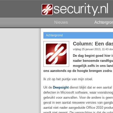
Nieuws
Achtergro
Achtergrond
Column: Een das
vrijdag 25 januari 2013, 11:43 d
De dag begint goed hier i
nader benoemde randfigu
mogelijk zelfs in ons lan
ons aanstonds op de hoogte brengen zodra d
Ik zit op het puntje van mijn stoel.
Uit de
Deepsight
dienst blijkt dat er een aanta
defecten in Microsoft software, waar vooralsnog
gebruikt voor aanvallen. Voor de andere is geen
geval in een aantal nieuwere versies van gangb
aantal niet nader aangeduide Office 2010 produ
wordt niet gerept. De verwachting is dat de vol