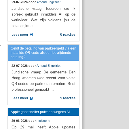
29-07-2026 door
Arnoud Engelfriet
Juridische vraag: Iedereen die ik
spreek gebruikt inmiddels AI op de
werkvloer. Wat zijn volgens jou de
belangrijkste ...
Lees meer
6 reacties
e
Geldt de betaling van parkeergeld via een
malafide QR-code als een bevrijdende
betaling?
22-07-2026 door
Arnoud Engelfriet
Juridische vraag: De gemeente Den
Haag waarschuwde recent voor valse
QR-codes op parkeerautomaten. Best
professioneel gemaakt ...
Lees meer
9 reacties
Apple gaat sneller patchen wegens AI
n
29-06-2026 door
meidoorn
n
Op 29 mei heeft Apple updates