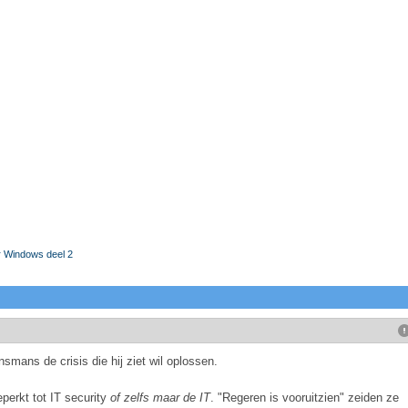
r Windows deel 2
smans de crisis die hij ziet wil oplossen.
eperkt tot IT security
of zelfs maar de IT
. "Regeren is vooruitzien" zeiden ze