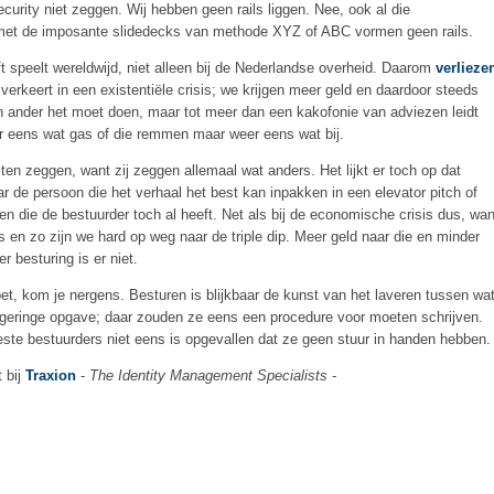
ecurity niet zeggen. Wij hebben geen rails liggen. Nee, ook al die
et de imposante slidedecks van methode XYZ of ABC vormen geen rails.
t speelt wereldwijd, niet alleen bij de Nederlandse overheid. Daarom
verlieze
 verkeert in een existentiële crisis; we krijgen meer geld en daardoor steeds
n ander het moet doen, maar tot meer dan een kakofonie van adviezen leidt
r eens wat gas of die remmen maar weer eens wat bij.
sten zeggen, want zij zeggen allemaal wat anders. Het lijkt er toch op dat
ar de persoon die het verhaal het best kan inpakken in een elevator pitch of
gen die de bestuurder toch al heeft. Net als bij de economische crisis dus, wan
n zo zijn we hard op weg naar de triple dip. Meer geld naar die en minder
 besturing is er niet.
et, kom je nergens. Besturen is blijkbaar de kunst van het laveren tussen wa
 geringe opgave; daar zouden ze eens een procedure voor moeten schrijven.
este bestuurders niet eens is opgevallen dat ze geen stuur in handen hebben.
t bij
Traxion
-
The Identity Management Specialists -