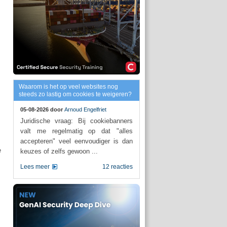
Waarom is het op veel websites nog
steeds zo lastig om cookies te weigeren?
05-08-2026 door
Arnoud Engelfriet
Juridische vraag: Bij cookiebanners
valt me regelmatig op dat "alles
accepteren" veel eenvoudiger is dan
e
keuzes of zelfs gewoon ...
Lees meer
12 reacties