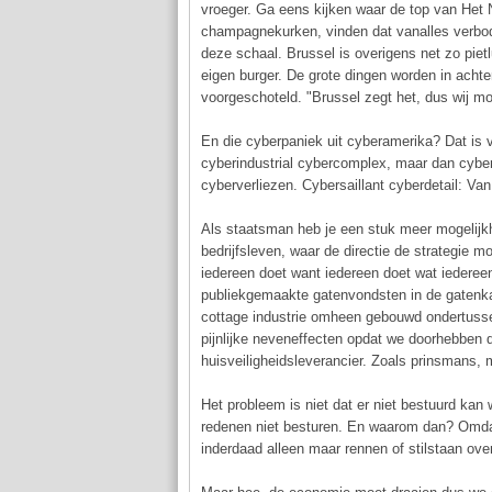
vroeger. Ga eens kijken waar de top van Het
champagnekurken, vinden dat vanalles verbod
deze schaal. Brussel is overigens net zo pietl
eigen burger. De grote dingen worden in achte
voorgeschoteld. "Brussel zegt het, dus wij mo
En die cyberpaniek uit cyberamerika? Dat is v
cyberindustrial cybercomplex, maar dan cyber
cyberverliezen. Cybersaillant cyberdetail: Va
Als staatsman heb je een stuk meer mogelijkh
bedrijfsleven, waar de directie de strategie 
iedereen doet want iedereen doet wat iedereen
publiekgemaakte gatenvondsten in de gatenkaa
cottage industrie omheen gebouwd ondertusse
pijnlijke neveneffecten opdat we doorhebben d
huisveiligheidsleverancier. Zoals prinsmans, m
Het probleem is niet dat er niet bestuurd kan
redenen niet besturen. En waarom dan? Omdat
inderdaad alleen maar rennen of stilstaan over