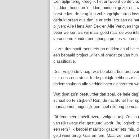
Een tijdje terug kreeg ik het antwoord op de vr
‘midden, hoog’ en ‘midden, midden’ gezet en ja
barstte los, de brug liep vol zorgelijke stropda
gedrukt staan dus dan is er echt iets aan de h
blijven; Alle Hens Aan Dek en Alle Verloven Ing
beter werken als wij maar goed naar de web inte
veranderen zonder een change proces van een pa
Ik zet dus nooit meer iets op midden en al hel
een bepaald project willen of omdat ze van hu
classificatie.
Dus, volgende vraag: wat betekent besturen van
niet eens een stuur. In de praktijk hebben ze 
dodemansknop alle verbindingen dichtzetten waar
Wat doet zo’n bestuurder dan zoal, de hele dag?
schaal op te strijken? Ron, de nachtchef hier op
management eigenlijk een heel nikserig beroep i
Dit fenomeen speelt overal volgens mij. Zo las 
van rijkswege niet gestuurd wordt. Ja, logisch 
een rem? Ik bedoel maar zo: gaat er iets mis, d
geld weer terug. Gas en rem. Maar ze noemen het