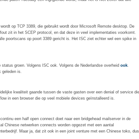
d wordt op TCP 3389, die gebruikt wordt door Microsoft Remote desktop. De
fout zit in het SCEP protocol, en dat deze in veel implementaties voorkomt.
le poortscans op poort 3389 gericht is. Het ISC ziet echter wel een spike in
e status groen. Volgens ISC ook. Volgens de Nederlandse overheid
ook
.
 geleden is.
idelijke kwaliteit gaande tussen de vaste gasten over een denial of service di
low in een browser die op veel mobiele devices geïnstalleerd is.
st continu een half open connect doet naar een bridgehead mailserver in de
ntal Chinese netwerken connects worden opgezet met een aantal
rbedrijf. Maar ja, dat zit ook in een joint venture met een Chinese toko, dus