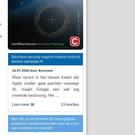
k
er
Slechtere security support oudere Android
versies vanwege AI
14-07-2026 door
Anoniem
Waar recent in het nieuws kwam dat
Apple sneller gaat patchen vanwege
AI, maakt Google een wel erg
vreemde beslissing: Het ...
Lees meer
13 reacties
Wat zijn op dit moment de belangrijkste
juridische aandachtspunten voor de inzet
van AI binnen het bedrijf?