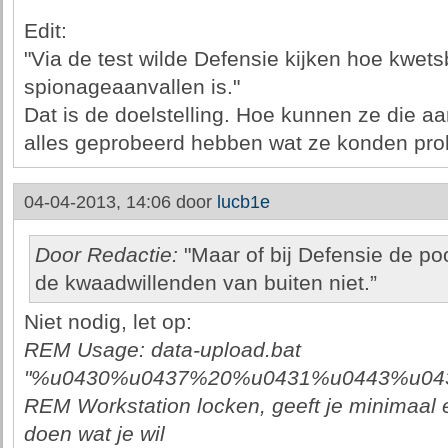
Edit:
"Via de test wilde Defensie kijken hoe kwets
spionageaanvallen is."
Dat is de doelstelling. Hoe kunnen ze die a
alles geprobeerd hebben wat ze konden pr
04-04-2013, 14:06 door
lucb1e
Door Redactie:
"Maar of bij Defensie de po
de kwaadwillenden van buiten niet.”
Niet nodig, let op:
REM Usage: data-upload.bat
"%u0430%u0437%20%u0431%u0443%u04
REM Workstation locken, geeft je minimaal
doen wat je wil