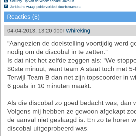
Security Tip van de Week: schakel Java uit
Juridische vraag: politie verbiedt deurbelcamera
Reacties (8)
04-04-2013, 13:20 door
Whireking
"Aangezien de doelstelling voortijdig werd 
nodig om de discobal in te zetten."
Is dat niet het zelfde zeggen als: "We stopp
80ste minuut, want team A staat toch met 5-
Terwijl Team B dan net zijn topscoorder in w
6 goals in 10 minuten maakt.
Als die discobal zo goed bedacht was, dan wil
Volgens mij hebben ze gewoon afgekapt zo
de aanval niet geslaagd is. En zo te horen w
discobal uitgeprobeerd was.