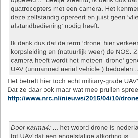
opgeleid..." Beetje vreemd, ik denk dus dat
quatrocopters met een camera. Het kenmerk
deze zelfstandig opereert en juist geen 'vl
afstandbediening' nodig heeft.
Ik denk dus dat de term 'drone' hier verkee
korpsleiding en (natuurlijk weer) de NOS. Z
camera heeft wordt het meteen 'drone' geno
UAV (unmanned aerial vehicle ) bedoelen...
Het betreft hier toch echt military-grade UAV'
Dat ze daar ook maar wat mee prullen spreek
http://www.nrc.nl/nieuws/2015/04/10/drone
Door karma4:
... het woord drone is nederl
tot UAV dat een engelstalige afkorting is.