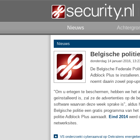
Nieuws
Achtergro
Nieuws
Belgische politi
donderdag 14 januari 2016, 13:
De Belgische Federale Polit
Adblock Plus te installeren.
noemt daarin zowel pop-ups
"Om u ertegen te beschermen, hebben we het al
geïnstalleerd is, zal ze de advertenties op de
software waarvan deze week sprake is", aldus h
Belgische politie een gratis programma van het D
politie Adblock Plus aanraadt.
Eind 2014
werd d
netwerksites.
VS onderzoekt cyberaanval op Oekraïens energiebed