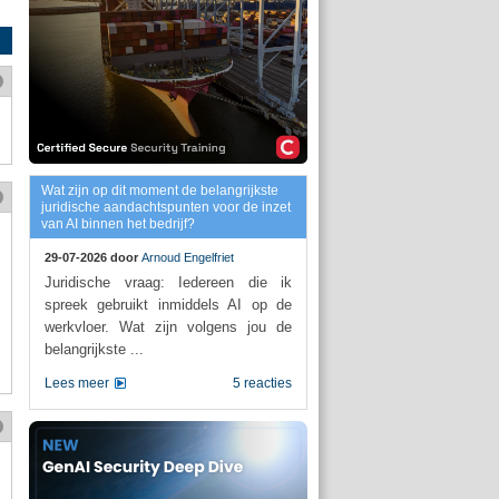
Wat zijn op dit moment de belangrijkste
juridische aandachtspunten voor de inzet
van AI binnen het bedrijf?
29-07-2026 door
Arnoud Engelfriet
Juridische vraag: Iedereen die ik
spreek gebruikt inmiddels AI op de
werkvloer. Wat zijn volgens jou de
belangrijkste ...
Lees meer
5 reacties