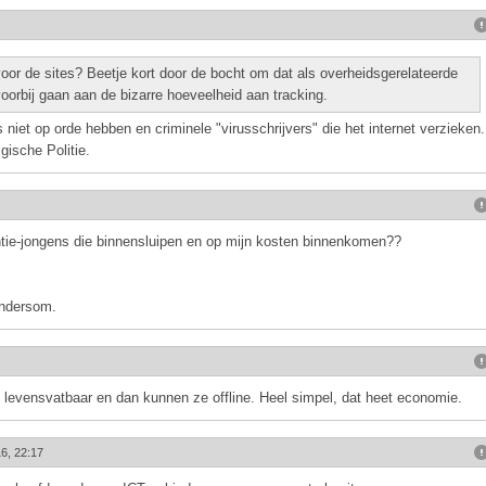
oor de sites? Beetje kort door de bocht om dat als overheidsgerelateerde
 voorbij gaan aan de bizarre hoeveelheid aan tracking.
 niet op orde hebben en criminele "virusschrijvers" die het internet verzieken.
gische Politie.
ntie-jongens die binnensluipen en op mijn kosten binnenkomen??
andersom.
et levensvatbaar en dan kunnen ze offline. Heel simpel, dat heet economie.
6, 22:17