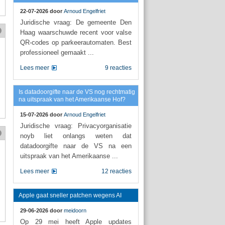
22-07-2026 door
Arnoud Engelfriet
Juridische vraag: De gemeente Den
Haag waarschuwde recent voor valse
QR-codes op parkeerautomaten. Best
professioneel gemaakt ...
Lees meer
9 reacties
Is datadoorgifte naar de VS nog rechtmatig
na uitspraak van het Amerikaanse Hof?
15-07-2026 door
Arnoud Engelfriet
Juridische vraag: Privacyorganisatie
noyb liet onlangs weten dat
datadoorgifte naar de VS na een
uitspraak van het Amerikaanse ...
Lees meer
12 reacties
Apple gaat sneller patchen wegens AI
29-06-2026 door
meidoorn
Op 29 mei heeft Apple updates