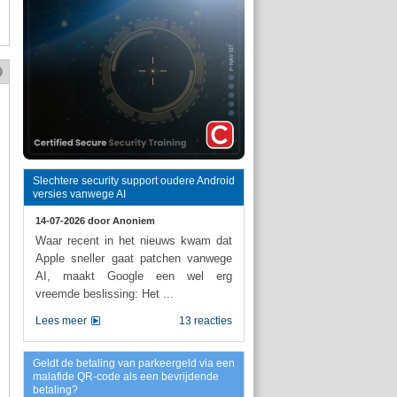
Slechtere security support oudere Android
versies vanwege AI
14-07-2026 door
Anoniem
Waar recent in het nieuws kwam dat
Apple sneller gaat patchen vanwege
AI, maakt Google een wel erg
vreemde beslissing: Het ...
Lees meer
13 reacties
Geldt de betaling van parkeergeld via een
malafide QR-code als een bevrijdende
betaling?