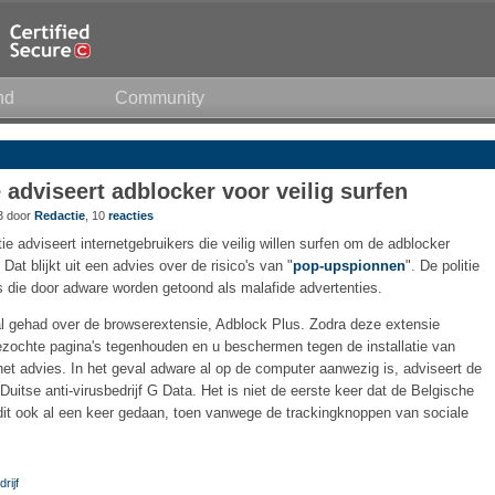
nd
Community
e adviseert adblocker voor veilig surfen
23 door
Redactie
, 10
reacties
ie adviseert internetgebruikers die veilig willen surfen om de adblocker
 Dat blijkt uit een advies over de risico's van "
pop-upspionnen
". De politie
 die door adware worden getoond als malafide advertenties.
 gehad over de browserextensie, Adblock Plus. Zodra deze extensie
 bezochte pagina's tegenhouden en u beschermen tegen de installatie van
et advies. In het geval adware al op de computer aanwezig is, adviseert de
uitse anti-virusbedrijf G Data. Het is niet de eerste keer dat de Belgische
it ook al een keer gedaan, toen vanwege de trackingknoppen van sociale
rijf