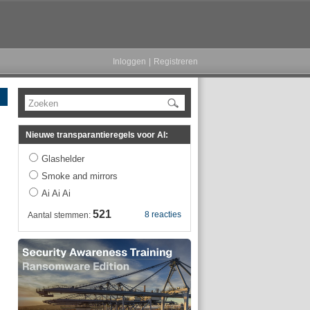
Inloggen
|
Registreren
Zoeken
Nieuwe transparantieregels voor AI:
Glashelder
Smoke and mirrors
Ai Ai Ai
521
8 reacties
Aantal stemmen: