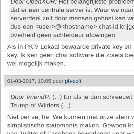
Door OpenXOR:
Het belangrijkste probleem
dat er een centrale server is. Waar we naar
serverdeel zelf door mensen gehost kan wo
dus een <user>@<hostname> chat-id krijge
overheid geen achterdeur afdwingen.
Als in PKI? Lokaal bewaarde private key en 
key. Ik ken geen chat software die zoiets b
wel mogelijk maken.
01-03-2017, 10:05 door
ph-cofi
Door VriendP:
(...) En als je dan schreeuwt
Trump of Wilders (...)
Niet per se, he. We kunnen met onze stem w
simplistische statements maken. Gewoon krit
van Twitter of Facebook beweringen voor wa