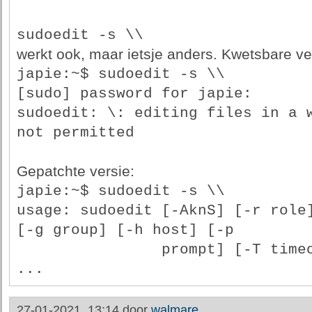
sudoedit -s \\
werkt ook, maar ietsje anders. Kwetsbare ve
japie:~$ sudoedit -s \\
[sudo] password for japie: 
sudoedit: \: editing files in a w
not permitted
Gepatchte versie:
japie:~$ sudoedit -s \\
usage: sudoedit [-AknS] [-r role]
[-g group] [-h host] [-p
                prompt] [-T timeout] [-u user] file 
...
27-01-2021, 13:14 door
walmare