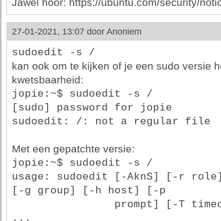
Jawel hoor: https://ubuntu.com/security/no
27-01-2021, 13:07 door
Anoniem
sudoedit -s /
kan ook om te kijken of je een sudo versie h
kwetsbaarheid:
jopie:~$ sudoedit -s /
[sudo] password for jopie 
sudoedit: /: not a regular file
Met een gepatchte versie:
jopie:~$ sudoedit -s /
usage: sudoedit [-AknS] [-r role]
[-g group] [-h host] [-p
                prompt] [-T timeout] [-u user] file 
...