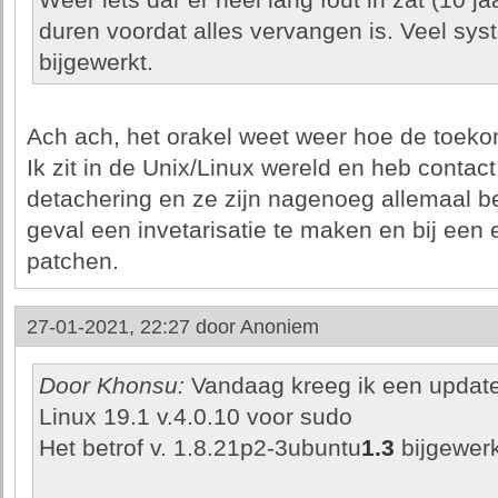
Weer iets dar er heel lang fout in zat (10 ja
duren voordat alles vervangen is. Veel sy
bijgewerkt.
Ach ach, het orakel weet weer hoe de toekoms
Ik zit in de Unix/Linux wereld en heb contac
detachering en ze zijn nagenoeg allemaal be
geval een invetarisatie te maken en bij een 
patchen.
27-01-2021, 22:27 door
Anoniem
Door Khonsu:
Vandaag kreeg ik een update 
Linux 19.1 v.4.0.10 voor sudo
Het betrof v. 1.8.21p2-3ubuntu
1.3
bijgewer