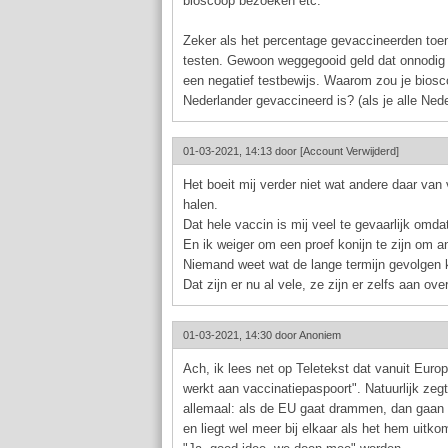
bioscoop bezoeken etc.
Zeker als het percentage gevaccineerden toeme
testen. Gewoon weggegooid geld dat onnodig t
een negatief testbewijs. Waarom zou je biosc
Nederlander gevaccineerd is? (als je alle Nede
01-03-2021, 14:13 door
[Account Verwijderd]
Het boeit mij verder niet wat andere daar van
halen.
Dat hele vaccin is mij veel te gevaarlijk omdat
En ik weiger om een proef konijn te zijn om a
Niemand weet wat de lange termijn gevolgen k
Dat zijn er nu al vele, ze zijn er zelfs aan ove
01-03-2021, 14:30 door
Anoniem
Ach, ik lees net op Teletekst dat vanuit Euro
werkt aan vaccinatiepaspoort". Natuurlijk ze
allemaal: als de EU gaat drammen, dan gaan ve
en liegt wel meer bij elkaar als het hem uitk