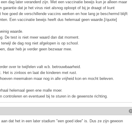
een dag later veranderd zijn. Met een vaccinatie bewijs kun je alleen maar
garantie dat je het virus niet alsnog oploopt of bij je draagt of kunt
hoe goed de verschillende vaccins werken en hoe lang je beschermd blijft
anten. Een vaccinatie bewijs heeft dus helemaal geen waarde.[/quote]
weinig waarde.
ng. De test is niet meer waard dan dat moment.
terwijl de dag nog niet afgelopen is op school.
pen, daar heb je verder geen bezwaar mee.
erder over te twijfelen valt w.b. betrouwbaarheid.
 Het is zinloos en laat die kinderen met rust.
eb hoeven meemaken maar nog in alle vrijheid kon en mocht beleven.
erhaal helemaal geen ene malle moer.
 controleren en eventueel bij te sturen in de gewenste richting.
 aan dat het in een later stadium "een goed idee" is. Dus ze zijn gewoon