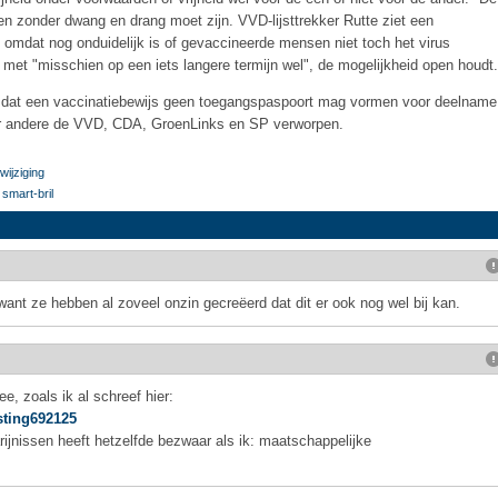
ig en zonder dwang en drang moet zijn. VVD-lijsttrekker Rutte ziet een
 omdat nog onduidelijk is of gevaccineerde mensen niet toch het virus
e met "misschien op een iets langere termijn wel", de mogelijkheid open houdt.
dat een vaccinatiebewijs geen toegangspaspoort mag vormen voor deelname
er andere de VVD, CDA, GroenLinks en SP verworpen.
wijziging
smart-bril
want ze hebben al zoveel onzin gecreëerd dat dit er ook nog wel bij kan.
ee, zoals ik al schreef hier:
sting692125
rijnissen heeft hetzelfde bezwaar als ik: maatschappelijke