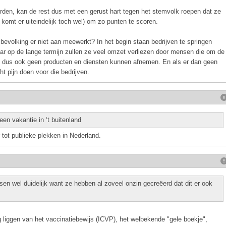
orden, kan de rest dus met een gerust hart tegen het stemvolk roepen dat ze
t komt er uiteindelijk toch wel) om zo punten te scoren.
 bevolking er niet aan meewerkt? In het begin staan bedrijven te springen
 op de lange termijn zullen ze veel omzet verliezen door mensen die om de
en dus ook geen producten en diensten kunnen afnemen. En als er dan geen
t pijn doen voor die bedrijven.
n vakantie in ‘t buitenland
tot publieke plekken in Nederland.
sen wel duidelijk want ze hebben al zoveel onzin gecreëerd dat dit er ook
g liggen van het vaccinatiebewijs (ICVP), het welbekende "gele boekje",