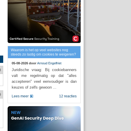
Waarom is het op veel websites nog
steeds zo lastig om cookies te weigeren?
05-08-2026 door
Arnoud Engelfriet
Juridische vraag: Bij cookiebanners
valt me regelmatig op dat "alles
accepteren" veel eenvoudiger is dan
keuzes of zelfs gewoon ...
Lees meer
12 reacties