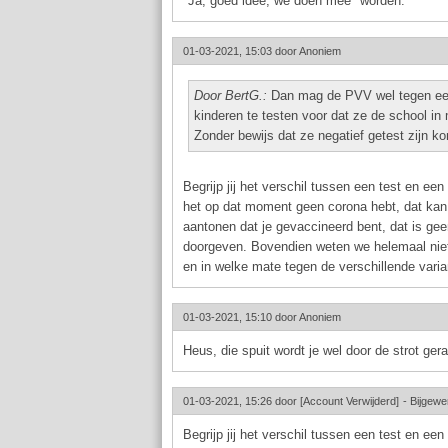
"Ja, goed idee, we doen mee" worden.
01-03-2021, 15:03 door
Anoniem
Door BertG.:
Dan mag de PVV wel tegen een
kinderen te testen voor dat ze de school in
Zonder bewijs dat ze negatief getest zijn ko
Begrijp jij het verschil tussen een test en 
het op dat moment geen corona hebt, dat kan 
aantonen dat je gevaccineerd bent, dat is geen 
doorgeven. Bovendien weten we helemaal niet 
en in welke mate tegen de verschillende vari
01-03-2021, 15:10 door
Anoniem
Heus, die spuit wordt je wel door de strot ger
01-03-2021, 15:26 door
[Account Verwijderd]
-
Bijgewe
Begrijp jij het verschil tussen een test en 