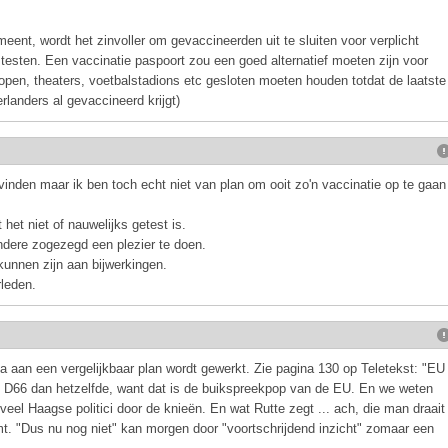
ent, wordt het zinvoller om gevaccineerden uit te sluiten voor verplicht
esten. Een vaccinatie paspoort zou een goed alternatief moeten zijn voor
open, theaters, voetbalstadions etc gesloten moeten houden totdat de laatste
rlanders al gevaccineerd krijgt)
 vinden maar ik ben toch echt niet van plan om ooit zo'n vaccinatie op te gaan
 het niet of nauwelijks getest is.
ndere zogezegd een plezier te doen.
unnen zijn aan bijwerkingen.
rleden.
pa aan een vergelijkbaar plan wordt gewerkt. Zie pagina 130 op Teletekst: "EU
gt D66 dan hetzelfde, want dat is de buikspreekpop van de EU. En we weten
el Haagse politici door de knieën. En wat Rutte zegt ... ach, die man draait
omt. "Dus nu nog niet" kan morgen door "voortschrijdend inzicht" zomaar een