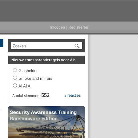
Inloggen
|
Registreren
Zoeken
Nieuwe transparantieregels voor AI:
Glashelder
Smoke and mirrors
Ai Ai Ai
552
8 reacties
Aantal stemmen:
-