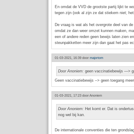
En omdat de VVD de grootste partij lijkt te w
tegen zijn (ook al zijn ze dat stiekem niet; he
De vraag is wat als het overgrote deel van de
omdat ze dan weer omzet kunnen maken, maar
een of andere reden geen bewijs laten zien 
steunpakketten meer zijn dan gaat het pas ech
01-03-2021, 16:39 door
majortom
Door Anoniem:
geen vaccinatiebewijs —> gee
Geen vaccinatiebewijs --> geen toegang meer 
01-03-2021, 17:23 door
Anoniem
Door Anoniem:
Het komt er. Dat is ondertus
nog wel bij kan.
De internationale conventies die ten grondsla