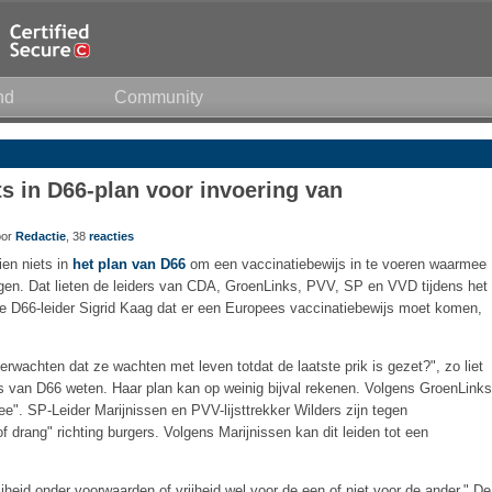
nd
Community
ets in D66-plan voor invoering van
oor
Redactie
, 38
reacties
zien niets in
het plan van D66
om een vaccinatiebewijs in te voeren waarmee
gen. Dat lieten de leiders van CDA, GroenLinks, PVV, SP en VVD tijdens het
e D66-leider Sigrid Kaag dat er een Europees vaccinatiebewijs moet komen,
wachten dat ze wachten met leven totdat de laatste prik is gezet?", zo liet
es van D66 weten. Haar plan kan op weinig bijval rekenen. Volgens GroenLinks
ee". SP-Leider Marijnissen en PVV-lijsttrekker Wilders zijn tegen
 drang" richting burgers. Volgens Marijnissen kan dit leiden tot een
rijheid onder voorwaarden of vrijheid wel voor de een of niet voor de ander." De