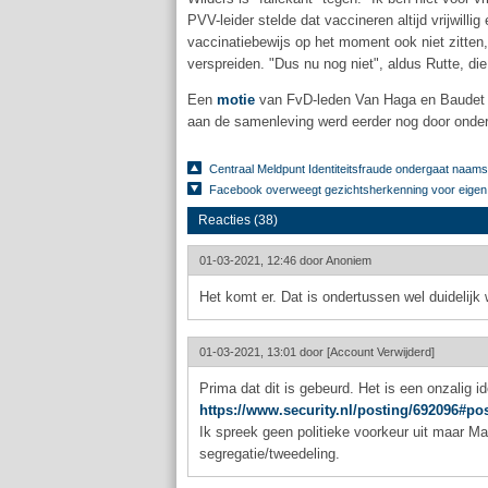
PVV-leider stelde dat vaccineren altijd vrijwill
vaccinatiebewijs op het moment ook niet zitten,
verspreiden. "Dus nu nog niet", aldus Rutte, di
Een
motie
van FvD-leden Van Haga en Baudet 
aan de samenleving werd eerder nog door ond
Centraal Meldpunt Identiteitsfraude ondergaat naams
Facebook overweegt gezichtsherkenning voor eigen 
Reacties (38)
01-03-2021, 12:46 door
Anoniem
Het komt er. Dat is ondertussen wel duidelijk 
01-03-2021, 13:01 door
[Account Verwijderd]
Prima dat dit is gebeurd. Het is een onzalig id
https://www.security.nl/posting/692096#po
Ik spreek geen politieke voorkeur uit maar Ma
segregatie/tweedeling.