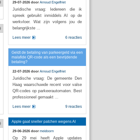
29-07-2026 door
Arnoud Engelfriet
Juridische vraag: Iedereen die ik
spreek gebruikt inmiddels AI op de
werkvloer. Wat zijn volgens jou de
belangrijkste ...
Lees meer
6 reacties
Geldt de betaling van parkeergeld via een
malafide QR-code als een bevrijdende
betaling?
22-07-2026 door
Arnoud Engelfriet
Juridische vraag: De gemeente Den
Haag waarschuwde recent voor valse
QR-codes op parkeerautomaten. Best
professioneel gemaakt ...
Lees meer
9 reacties
Apple gaat sneller patchen wegens AI
29-06-2026 door
meidoorn
Op 29 mei heeft Apple updates