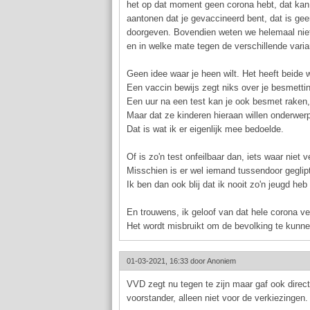
het op dat moment geen corona hebt, dat kan 
aantonen dat je gevaccineerd bent, dat is geen 
doorgeven. Bovendien weten we helemaal niet 
en in welke mate tegen de verschillende vari
Geen idee waar je heen wilt. Het heeft beide 
Een vaccin bewijs zegt niks over je besmetti
Een uur na een test kan je ook besmet raken, 
Maar dat ze kinderen hieraan willen onderwer
Dat is wat ik er eigenlijk mee bedoelde.
Of is zo'n test onfeilbaar dan, iets waar niet v
Misschien is er wel iemand tussendoor geglipt.
Ik ben dan ook blij dat ik nooit zo'n jeugd h
En trouwens, ik geloof van dat hele corona v
Het wordt misbruikt om de bevolking te kunnen
01-03-2021, 16:33 door
Anoniem
VVD zegt nu tegen te zijn maar gaf ook direct
voorstander, alleen niet voor de verkiezingen.