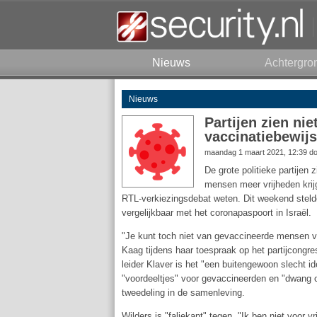
Nieuws
Achtergro
Nieuws
Partijen zien ni
vaccinatiebewijs
maandag 1 maart 2021, 12:39 d
De grote politieke partijen 
mensen meer vrijheden krij
RTL-verkiezingsdebat weten. Dit weekend steld
vergelijkbaar met het coronapaspoort in Israël.
"Je kunt toch niet van gevaccineerde mensen ver
Kaag tijdens haar toespraak op het partijcongr
leider Klaver is het "een buitengewoon slecht id
"voordeeltjes" voor gevaccineerden en "dwang of
tweedeling in de samenleving.
Wilders is "faliekant" tegen. "Ik ben niet voor v