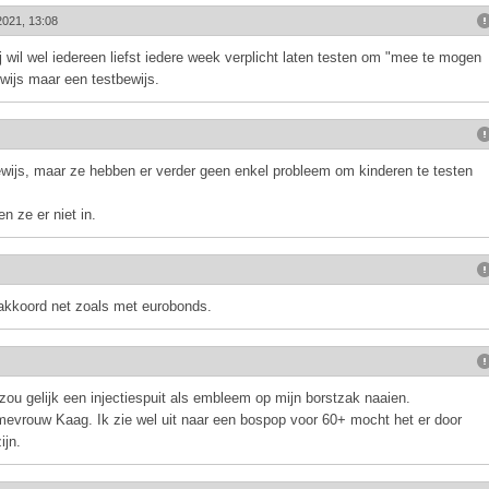
2021, 13:08
 wil wel iedereen liefst iedere week verplicht laten testen om "mee te mogen
ewijs maar een testbewijs.
ijs, maar ze hebben er verder geen enkel probleem om kinderen te testen
n ze er niet in.
 akkoord net zoals met eurobonds.
zou gelijk een injectiespuit als embleem op mijn borstzak naaien.
 mevrouw Kaag. Ik zie wel uit naar een bospop voor 60+ mocht het er door
ijn.