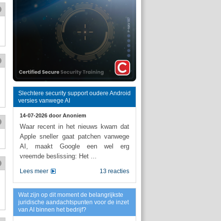
Slechtere security support oudere Android
versies vanwege AI
14-07-2026 door
Anoniem
Waar recent in het nieuws kwam dat
Apple sneller gaat patchen vanwege
AI, maakt Google een wel erg
vreemde beslissing: Het ...
Lees meer
13 reacties
Wat zijn op dit moment de belangrijkste
juridische aandachtspunten voor de inzet
van AI binnen het bedrijf?