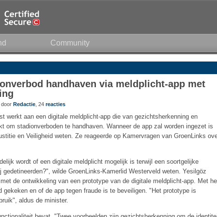
nd
Community
dionverbod handhaven via meldplicht-app met
ing
8 door
Redactie
, 24
reacties
nst werkt aan een digitale meldplicht-app die van gezichtsherkenning en
kt om stadionverboden te handhaven. Wanneer de app zal worden ingezet is
ustitie en Veiligheid weten. Ze reageerde op Kamervragen van GroenLinks ov
elijk wordt of een digitale meldplicht mogelijk is terwijl een soortgelijke
j gedetineerden?", wilde GroenLinks-Kamerlid Westerveld weten. Yesilgöz
s met de ontwikkeling van een prototype van de digitale meldplicht-app. Met he
 gekeken en of de app tegen fraude is te beveiligen. "Het prototype is
ruik", aldus de minister.
nctionaliteit bevat. "Twee voorbeelden zijn gezichtsherkenning om de identite