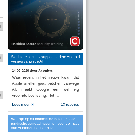
Slechtere security support oudere Android
versies vanwege AI
14-07-2026 door
Anoniem
Waar recent in het nieuws kwam dat
Apple sneller gaat patchen vanwege
AI, maakt Google een wel erg
vreemde beslissing: Het ...
Lees meer
13 reacties
Wat zijn op dit moment de belangrijkste
juridische aandachtspunten voor de inzet
van AI binnen het bedrijf?