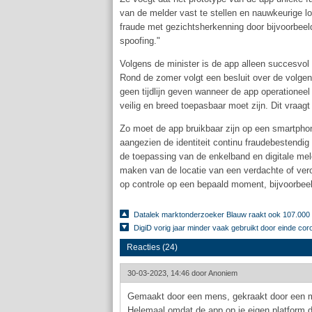
van de melder vast te stellen en nauwkeurige loc
fraude met gezichtsherkenning door bijvoorbeeld
spoofing."
Volgens de minister is de app alleen succesvol
Rond de zomer volgt een besluit over de volgen
geen tijdlijn geven wanneer de app operationeel 
veilig en breed toepasbaar moet zijn. Dit vraag
Zo moet de app bruikbaar zijn op een smartpho
aangezien de identiteit continu fraudebestendig
de toepassing van de enkelband en digitale mel
maken van de locatie van een verdachte of vero
op controle op een bepaald moment, bijvoorbeel
Datalek marktonderzoeker Blauw raakt ook 107.000 
DigiD vorig jaar minder vaak gebruikt door einde c
Reacties (24)
30-03-2023, 14:46 door
Anoniem
Gemaakt door een mens, gekraakt door een 
Helemaal omdat de app op je eigen platform dr