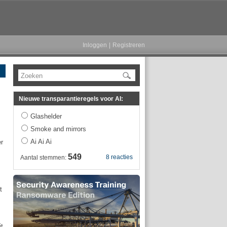
Inloggen
|
Registreren
Zoeken
Nieuwe transparantieregels voor AI:
Glashelder
Smoke and mirrors
Ai Ai Ai
er
549
8 reacties
Aantal stemmen:
t
it