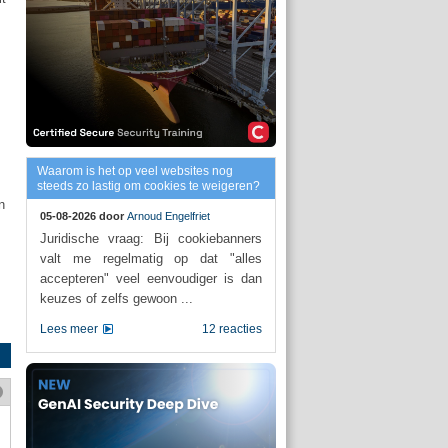
Waarom is het op veel websites nog
steeds zo lastig om cookies te weigeren?
n
05-08-2026 door
Arnoud Engelfriet
Juridische vraag: Bij cookiebanners
valt me regelmatig op dat "alles
accepteren" veel eenvoudiger is dan
keuzes of zelfs gewoon ...
Lees meer
12 reacties