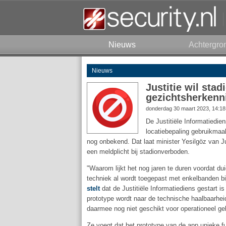
Nieuws
Achtergro
Nieuws
Justitie wil sta
gezichtsherkenn
donderdag 30 maart 2023, 14:1
De Justitiële Informatiedie
locatiebepaling gebruikmaa
nog onbekend. Dat laat minister Yesilgöz van J
een meldplicht bij stadionverboden.
"Waarom lijkt het nog jaren te duren voordat duid
techniek al wordt toegepast met enkelbanden bi
stelt
dat de Justitiële Informatiediens gestart i
prototype wordt naar de technische haalbaarheid
daarmee nog niet geschikt voor operationeel geb
Ze voegt dat het prototype van de app unieke fu