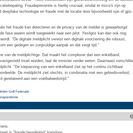
atiebepaling. Fraudepreventie is hierbij cruciaal, omdat er risico's zijn op
 deepfake technologie en fraude met de locatie door bijvoorbeeld vpn of gps-
 als het fraude kan detecteren en de privacy van de melder is gewaarborgd.
de fase waarin wordt toegewerkt naar een pilot. Yesilgöz kan dan ook nog
wordt. "De digitale meldplicht vereist een digitale voorziening die robuust,
t om een gedegen en zorgvuldige aanpak en dat vergt tijd."
ne van de meldplichtige. Dat maakt het complexer dan een enkelband,
 vastgesteld moet worden, laat de minister verder weten. Daarnaast verschille
dplicht. "De toepassing van een enkelband ziet op het continu zichtbaar
ordeelde. De meldplicht ziet slechts, in combinatie met een gebiedsverbod,
d gerelateerd aan een voetbalwedstrijd."
leden Golf Federatie
oronapandemie
mens.
aait is "fraude beveiliging" kansloos.