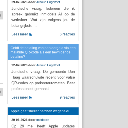
29-07-2026 door
Arnoud Engelfriet
Juridische vraag: Iedereen die ik
spreek gebruikt inmiddels AI op de
werkvloer. Wat zijn volgens jou de
belangrijkste ...
Lees meer
6 reacties
Geldt de betaling van parkeergeld via een
malafide QR-code als een bevrijdende
betaling?
22-07-2026 door
Arnoud Engelfriet
Juridische vraag: De gemeente Den
Haag waarschuwde recent voor valse
QR-codes op parkeerautomaten. Best
professioneel gemaakt ...
Lees meer
9 reacties
Apple gaat sneller patchen wegens AI
29-06-2026 door
meidoorn
Op 29 mei heeft Apple updates