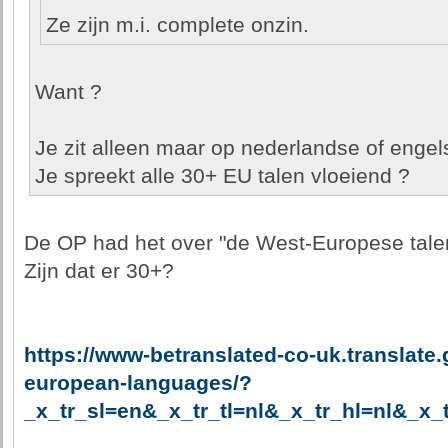
Ze zijn m.i. complete onzin.
Want ?
Je zit alleen maar op nederlandse of engels
Je spreekt alle 30+ EU talen vloeiend ?
De OP had het over "de West-Europese tale
Zijn dat er 30+?
https://www-betranslated-co-uk.translate
european-languages/?
_x_tr_sl=en&_x_tr_tl=nl&_x_tr_hl=nl&_x_