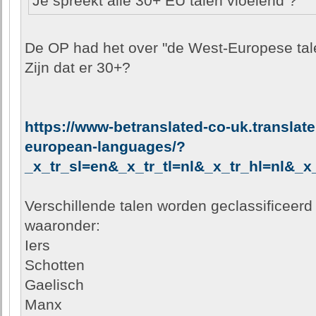
Je spreekt alle 30+ EU talen vloeiend ?
De OP had het over "de West-Europese tal
Zijn dat er 30+?
https://www-betranslated-co-uk.translat
european-languages/?
_x_tr_sl=en&_x_tr_tl=nl&_x_tr_hl=nl&_x
Verschillende talen worden geclassificeerd
waaronder:
Iers
Schotten
Gaelisch
Manx