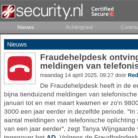
Nieuws
Achtergrond
Commun
Nieuws
Fraudehelpdesk ontving
meldingen van telefoni
maandag 14 april 2025, 09:27 door
Red
De Fraudehelpdesk heeft in de ee
bijna tienduizend meldingen van telefonische
januari tot en met maart kwamen er zo'n 980
3000 een jaar eerder in dezelfde periode. "In
aantal meldingen van telefonische oplichting
van een jaar eerder", zegt Tanya Wijngaarde
tegenover het
AD
. Volgens de Fraudhelpdesk