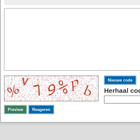
Nieuwe code
Herhaal co
Preview
Reageren