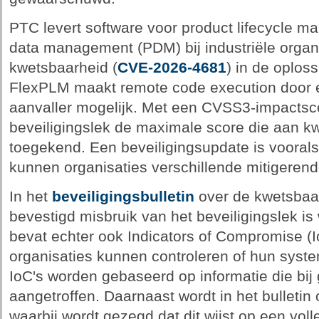
PTC levert software voor product lifecycle 
data management (PDM) bij industriële organi
kwetsbaarheid (
CVE-2026-4681
) in de oplos
FlexPLM maakt remote code execution door 
aanvaller mogelijk. Met een CVSS3-impactsco
beveiligingslek de maximale score die aan 
toegekend. Een beveiligingsupdate is vooral
kunnen organisaties verschillende mitigere
In het
beveiligingsbulletin
over de kwetsbaar
bevestigd misbruik van het beveiligingslek i
bevat echter ook Indicators of Compromise (I
organisaties kunnen controleren of hun syst
IoC's worden gebaseerd op informatie die bij
aangetroffen. Daarnaast wordt in het bulleti
waarbij wordt gezegd dat dit wijst op een vol