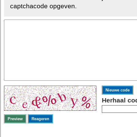
captchacode opgeven.
Nieuwe code
Herhaal co
Preview
Reageren