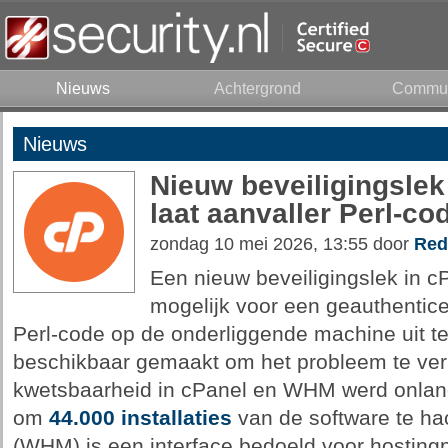
Nieuws
Achtergrond
Commun
Nieuws
Nieuw beveiligingsle
laat aanvaller Perl-co
zondag 10 mei 2026, 13:55 door
Red
Een nieuw beveiligingslek in 
mogelijk voor een geauthentice
Perl-code op de onderliggende machine uit te
beschikbaar gemaakt om het probleem te ver
kwetsbaarheid in cPanel en WHM werd onlang
om
44.000 installaties
van de software te h
(WHM) is een interface bedoeld voor hosting