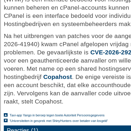
kunnen beheren en cPanel-accounts kunnen
CPanel is een interface bedoeld voor individ
Hostingbedrijven en systeembeheerders make
Na het uitbrengen van patches voor de aang
2026-41940) kwam cPanel afgelopen vrijdag 
problemen. De gevaarlijkste is
CVE-2026-29
voor een geauthenticeerde aanvaller om willek
voeren. Met name op een shared hostingserve
hostingbedrijf
Copahost
. De enige vereiste i
een account beschikt, dat elke accounthoude
zijn. Vervolgens kan de aanvaller code uitvo
raakt, stelt Copahost.
Taxi-app Yango in beroep tegen boete Autoriteit Persoonsgegevens
'Universiteiten in gesprek met ShinyHunters over betalen van losgeld'
Reacties (1)