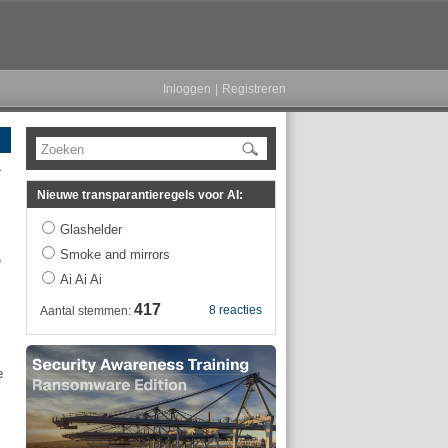
Inloggen
|
Registreren
Zoeken
r
Nieuwe transparantieregels voor AI:
Glashelder
Smoke and mirrors
e
Ai Ai Ai
417
8 reacties
Aantal stemmen:
e