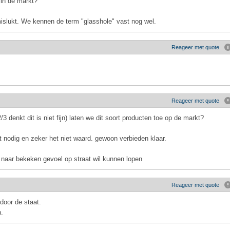
 in de markt?
mislukt. We kennen de term "glasshole" vast nog wel.
Reageer met quote
Reageer met quote
3 denkt dit is niet fijn) laten we dit soort producten toe op de markt?
et nodig en zeker het niet waard. gewoon verbieden klaar.
naar bekeken gevoel op straat wil kunnen lopen
Reageer met quote
door de staat.
n.