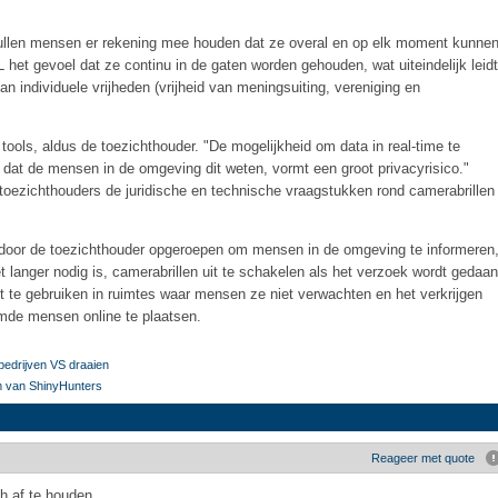
 zullen mensen er rekening mee houden dat ze overal en op elk moment kunne
het gevoel dat ze continu in de gaten worden gehouden, wat uiteindelijk leidt
n individuele vrijheden (vrijheid van meningsuiting, vereniging en
ools, aldus de toezichthouder. "De mogelijkheid om data in real-time te
 dat de mensen in de omgeving dit weten, vormt een groot privacyrisico."
ezichthouders de juridische en technische vraagstukken rond camerabrillen
 door de toezichthouder opgeroepen om mensen in de omgeving te informeren
t langer nodig is, camerabrillen uit te schakelen als het verzoek wordt gedaan
t te gebruiken in ruimtes waar mensen ze niet verwachten en het verkrijgen
lmde mensen online te plaatsen.
bedrijven VS draaien
m van ShinyHunters
Reageer met quote
h af te houden.