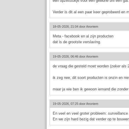
een opzetstukje voor een gewone bril een gat
Verder is dit al een paar keer geprobeerd en 
18-05-2026, 21:04 door
Anoniem
Meta - facebook en al zijn producten
dat is de grootste verslaving.
19-05-2026, 06:46 door
Anoniem
de vraag die gesteld moet worden (zeker als 2/
ik zeg nee, dit soort producten is onzin en ni
maar ja wie ben ik gewoon iemand die zonder 
19-05-2026, 07:25 door
Anoniem
En veel en veel groter probleem: surveillance 
En we zijn hard bezig dat verder op te bouwe