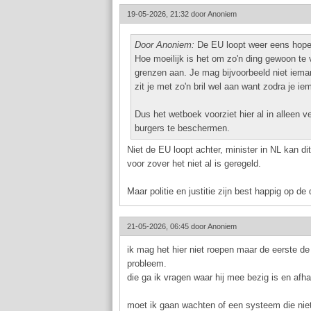
19-05-2026, 21:32 door
Anoniem
Door Anoniem:
De EU loopt weer eens hopel
Hoe moeilijk is het om zo'n ding gewoon te 
grenzen aan. Je mag bijvoorbeeld niet ieman
zit je met zo'n bril wel aan want zodra je ie
Dus het wetboek voorziet hier al in alleen v
burgers te beschermen.
Niet de EU loopt achter, minister in NL kan di
voor zover het niet al is geregeld.
Maar politie en justitie zijn best happig op d
21-05-2026, 06:45 door
Anoniem
ik mag het hier niet roepen maar de eerste de 
probleem.
die ga ik vragen waar hij mee bezig is en afh
moet ik gaan wachten of een systeem die nie