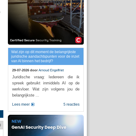
n
Wat zijn op dit moment de belangrijkste
juridische aandachtspunten voor de inzet
van AI binnen het bedrijf?
,
29-07-2026 door
Arnoud Engelfriet
Juridische vraag: Iedereen die ik
spreek gebruikt inmiddels AI op de
werkvloer. Wat zijn volgens jou de
belangrijkste ...
Lees meer
5 reacties