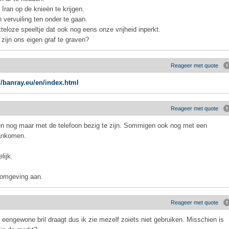
Iran op de knieën te krijgen.
 vervuiling ten onder te gaan.
teloze speeltje dat ook nog eens onze vrijheid inperkt.
zijn ons eigen graf te graven?
Reageer met quote
//banray.eu/en/index.html
Reageer met quote
lleen nog maar met de telefoon bezig te zijn. Sommigen ook nog met een
aankomen.
lijk.
 omgeving aan.
Reageer met quote
al eengewone bril draagt dus ik zie mezelf zoiets niet gebruiken. Misschien is