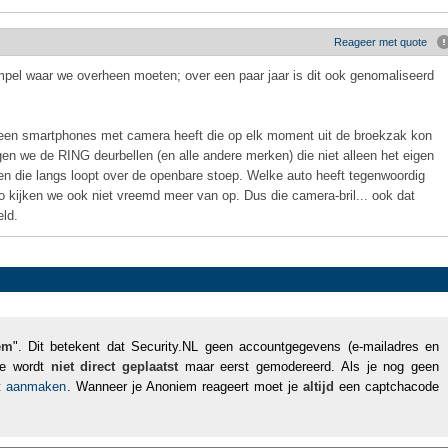
Reageer met quote
empel waar we overheen moeten; over een paar jaar is dit ook genomaliseerd
n een smartphones met camera heeft die op elk moment uit de broekzak kon
en we de RING deurbellen (en alle andere merken) die niet alleen het eigen
en die langs loopt over de openbare stoep. Welke auto heeft tegenwoordig
ijken we ook niet vreemd meer van op. Dus die camera-bril... ook dat
ld.
em
". Dit betekent dat Security.NL geen accountgegevens (e-mailadres en
tie wordt
niet direct geplaatst
maar eerst gemodereerd. Als je nog geen
nt aanmaken
. Wanneer je Anoniem reageert moet je
altijd
een captchacode