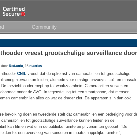
nd
Community
thouder vreest grootschalige surveillance doo
1 door
Redactie
, 15
reacties
chthouder
CNIL
vreest dat de opkomst van camerabrillen tot grootschalige
alisering hiervan kan leiden, alsmede voor ernstige privacyrisico's en massal
. De toezichthouder roept op tot waakzaamheid. Camerabrillen verwerken
en daarmee onder de AVG. In tegenstelling tot een smartphone, dat mensen
nemen camerabrillen alles op wat de drager ziet. De apparaten zijn dan ook
se bevolking doen en tweederde stelt dat camerabrillen een bedreiging voor d
t camerabrillen tot grootschalige surveillance kunnen leiden en de
ril kan filmen wat er in de publieke ruimte en privéruimten gebeurt. "De
 leiden tot een overvloeg van sensoren in maatschappelijke ruimtes",