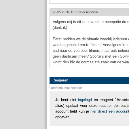
22-05-2026, 11:05 door
Anoniem
Volgens mij is dit de zoveelste accepatie-dr
(denk ik)
Eerst hadden we de situatie waarbij iederee
worden gehaald om te filmen. Vervolgens kreg
pad naar de voordeur filmen, maar ook iedere
geen dashcam meer? Sporters met een GoPro k
wordt den kik de normaalste zaak van de were
Reageren
Ondersteunde bbcodes
Je bent niet
ingelogd
en reageert "
Anoni
alias) opslaat voor deze reactie. Je reac
account hebt kun je
hier direct een accou
opgeven.