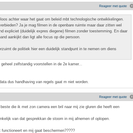
Reageer met quote
oos achter waar het gaat om beleid mbt technologische ontwikkelingen.
verbieden? Ja je mag filmen in de openbare ruimte maar daar zitten wel
d expliciet (duidelijk expres diegene) filmen zonder toestemming. En daar
mand aankijkt dan ligt alle focus op die persoon.
erzuimt de politiek hier een duidelijk standpunt in te nemen om diens
t geheel zelfstandig voorstellen in de 2e kamer...
e data dus handhaving van regels gaat m niet worden.
Reageer met quote
beste die ik met zon camera een bril naar mij zie gluren die heeft een
ankelijk van dat gesprekkan de stoom in mij afnemen of oplopen.
t functioneert en mij gaat beschermen?????