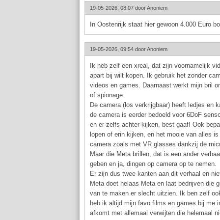
19-05-2026, 08:07 door
Anoniem
In Oostenrijk staat hier gewoon 4.000 Euro bo
19-05-2026, 09:54 door
Anoniem
Ik heb zelf een xreal, dat zijn voornamelijk 
apart bij wilt kopen. Ik gebruik het zonder 
videos en games. Daarnaast werkt mijn bril on
of spionage.
De camera (los verkrijgbaar) heeft ledjes e
de camera is eerder bedoeld voor 6DoF sensor 
en er zelfs achter kijken, best gaaf! Ook b
lopen of erin kijken, en het mooie van alles is
camera zoals met VR glasses dankzij de micr
Maar die Meta brillen, dat is een ander verha
geben en ja, dingen op camera op te nemen.
Er zijn dus twee kanten aan dit verhaal en niet 
Meta doet helaas Meta en laat bedrijven die 
van te maken er slecht uitzien. Ik ben zelf oo
heb ik altijd mijn favo films en games bij me
afkomt met allemaal verwijten die helemaal niet