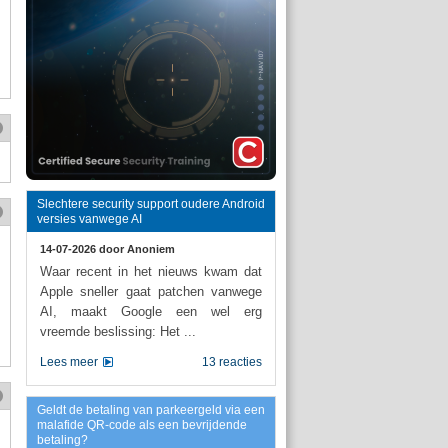
Slechtere security support oudere Android
versies vanwege AI
14-07-2026 door
Anoniem
Waar recent in het nieuws kwam dat
Apple sneller gaat patchen vanwege
AI, maakt Google een wel erg
vreemde beslissing: Het ...
Lees meer
13 reacties
Geldt de betaling van parkeergeld via een
malafide QR-code als een bevrijdende
betaling?