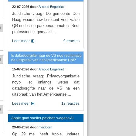
22-07-2026 door
Arnoud Engelfriet
Juridische vraag: De gemeente Den
Haag waarschuwde recent voor valse
QR-codes op parkeerautomaten. Best
professioneel gemaakt ...
Lees meer
9 reacties
Is datadoorgifte naar de VS nog rechtmatig
na uitspraak van het Amerikaanse Hof?
15-07-2026 door
Arnoud Engelfriet
Juridische vraag: Privacyorganisatie
noyb liet onlangs weten dat
datadoorgifte naar de VS na een
uitspraak van het Amerikaanse ...
Lees meer
12 reacties
Apple gaat sneller patchen wegens AI
29-06-2026 door
meidoorn
Op 29 mei heeft Apple updates