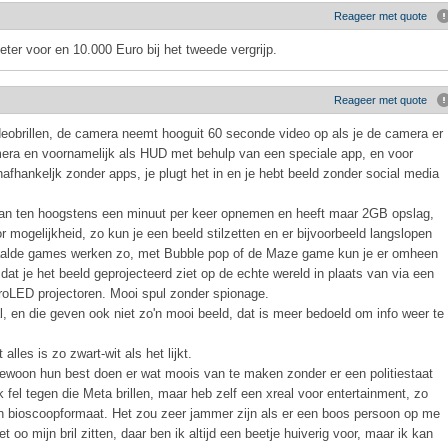
Reageer met quote
eter voor en 10.000 Euro bij het tweede vergrijp.
Reageer met quote
videobrillen, de camera neemt hooguit 60 seconde video op als je de camera er
camera en voornamelijk als HUD met behulp van een speciale app, en voor
afhankeljk zonder apps, je plugt het in en je hebt beeld zonder social media
n kan ten hoogstens een minuut per keer opnemen en heeft maar 2GB opslag,
mogelijkheid, zo kun je een beeld stilzetten en er bijvoorbeeld langslopen
epaalde games werken zo, met Bubble pop of de Maze game kun je er omheen
 dat je het beeld geprojecteerd ziet op de echte wereld in plaats van via een
oLED projectoren. Mooi spul zonder spionage.
al, en die geven ook niet zo'n mooi beeld, dat is meer bedoeld om info weer te
alles is zo zwart-wit als het lijkt.
gewoon hun best doen er wat moois van te maken zonder er een politiestaat
k fel tegen die Meta brillen, maar heb zelf een xreal voor entertainment, zo
 in bioscoopformaat. Het zou zeer jammer zijn als er een boos persoon op me
 oo mijn bril zitten, daar ben ik altijd een beetje huiverig voor, maar ik kan