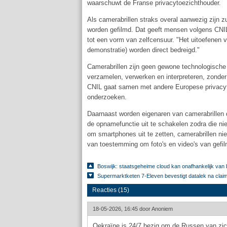
waarschuwt de Franse privacytoezichthouder.
Als camerabrillen straks overal aanwezig zijn
worden gefilmd. Dat geeft mensen volgens CNIL 
tot een vorm van zelfcensuur. "Het uitoefenen va
demonstratie) worden direct bedreigd."
Camerabrillen zijn geen gewone technologische t
verzamelen, verwerken en interpreteren, zonder
CNIL gaat samen met andere Europese privacyto
onderzoeken.
Daarnaast worden eigenaren van camerabrillen
de opnamefunctie uit te schakelen zodra die nie
om smartphones uit te zetten, camerabrillen nie
van toestemming om foto's en video's van gefi
Boswijk: staatsgeheime cloud kan onafhankelijk van 
Supermarktketen 7-Eleven bevestigt datalek na clai
Reacties (15)
18-05-2026, 16:45 door
Anoniem
Oekraïne is 24/7 bezig om de Russen van zic