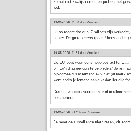
ze het niet kwalijk nemen en probeer het gew
wel.
19-05-2026, 11:04 door
Anoniem
Ik las recent dat er al 7 miljoen zijn verkocht
achter. De grote ketens (pearl / hans anders) 
19-05-2026, 11:51 door
Anoniem
De EU loopt weer eens hopeloos achter waar h
om zo'n ding gewoon te verbieden? Ja je mag 
bijvoorbeeld niet iemand expliciet (duidelijk 
want zodra je iemand aankijkt dan ligt alle fo
Dus het wetboek voorziet hier al in alleen ver
beschermen.
19-05-2026, 21:28 door
Anoniem
Je moet de surveillance niet vrezen, dit soor