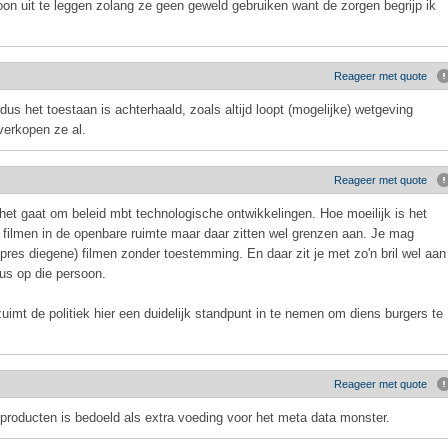
oon uit te leggen zolang ze geen geweld gebruiken want de zorgen begrijp ik
Reageer met quote
, dus het toestaan is achterhaald, zoals altijd loopt (mogelijke) wetgeving
verkopen ze al.
Reageer met quote
et gaat om beleid mbt technologische ontwikkelingen. Hoe moeilijk is het
filmen in de openbare ruimte maar daar zitten wel grenzen aan. Je mag
expres diegene) filmen zonder toestemming. En daar zit je met zo'n bril wel aan
cus op die persoon.
zuimt de politiek hier een duidelijk standpunt in te nemen om diens burgers te
Reageer met quote
t producten is bedoeld als extra voeding voor het meta data monster.