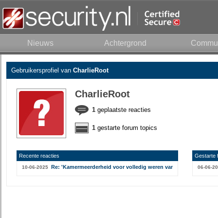
Nieuws
Achtergrond
Commun
Gebruikersprofiel van
CharlieRoot
CharlieRoot
1
geplaatste reacties
1
gestarte forum topics
Recente reacties
Gestarte 
Re: 'Kamermeerderheid voor volledig weren van smartphones op
10-06-2025
06-06-2