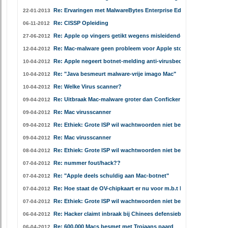
Re: Ervaringen met MalwareBytes Enterprise Edition?
22-01-2013
Re: CISSP Opleiding
06-11-2012
Re: Apple op vingers getikt wegens misleidende reclame
27-06-2012
Re: Mac-malware geen probleem voor Apple store
12-04-2012
Re: Apple negeert botnet-melding anti-virusbedrijf
10-04-2012
Re: "Java besmeurt malware-vrije imago Mac"
10-04-2012
Re: Welke Virus scanner?
10-04-2012
Re: Uitbraak Mac-malware groter dan Conficker
09-04-2012
Re: Mac virusscanner
09-04-2012
Re: Ethiek: Grote ISP wil wachtwoorden niet beveiligen
09-04-2012
Re: Mac virusscanner
09-04-2012
Re: Ethiek: Grote ISP wil wachtwoorden niet beveiligen
08-04-2012
Re: nummer fout/hack??
07-04-2012
Re: "Apple deels schuldig aan Mac-botnet"
07-04-2012
Re: Hoe staat de OV-chipkaart er nu voor m.b.t hacken?
07-04-2012
Re: Ethiek: Grote ISP wil wachtwoorden niet beveiligen
07-04-2012
Re: Hacker claimt inbraak bij Chinees defensiebedrijf
06-04-2012
Re: 600.000 Macs besmet met Trojaans paard
06-04-2012