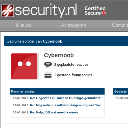
Nieuws
Achtergrond
Commun
Gebruikersprofiel van
Cybernoob
Cybernoob
3
geplaatste reacties
1
gestarte forum topics
Recente reacties
Gestarte 
Re: Gegevens 2,6 miljoen Duolingo-gebruikers verspreid via onli
23-08-2023
30-05-2
Re: Mag antivirussoftware dingen nog wel “kwaadaardig” noem
22-06-2023
Re: Help, IDB wat moet ik ermee
25-05-2023