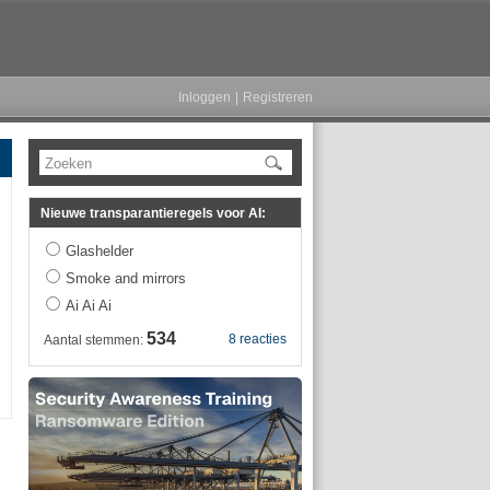
Inloggen
|
Registreren
Zoeken
Nieuwe transparantieregels voor AI:
Glashelder
Smoke and mirrors
Ai Ai Ai
534
8 reacties
Aantal stemmen: