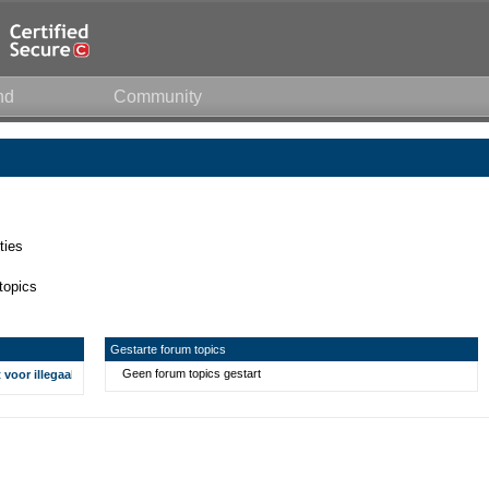
nd
Community
ties
topics
Gestarte forum topics
Geen forum topics gestart
t voor illegaal opnemen telefoongesprekken