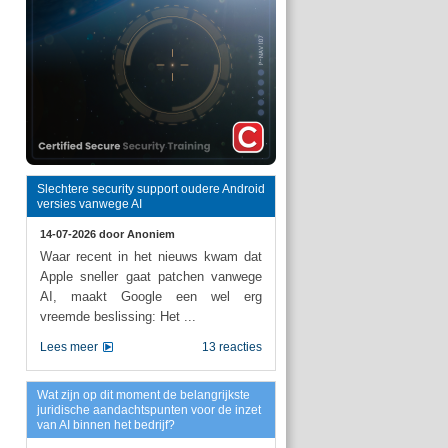
Slechtere security support oudere Android
versies vanwege AI
14-07-2026 door
Anoniem
Waar recent in het nieuws kwam dat
Apple sneller gaat patchen vanwege
AI, maakt Google een wel erg
vreemde beslissing: Het ...
Lees meer
13 reacties
Wat zijn op dit moment de belangrijkste
juridische aandachtspunten voor de inzet
van AI binnen het bedrijf?