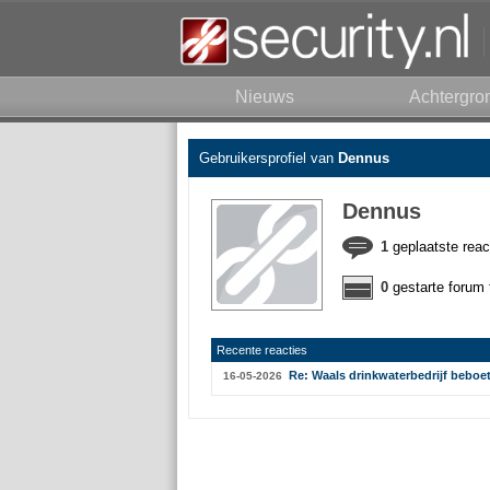
Nieuws
Achtergro
Gebruikersprofiel van
Dennus
Dennus
1
geplaatste reac
0
gestarte forum 
Recente reacties
Re: Waals drinkwaterbedrijf beboe
16-05-2026