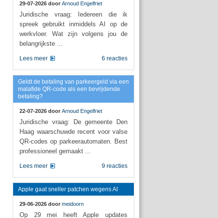
29-07-2026 door
Arnoud Engelfriet
Juridische vraag: Iedereen die ik
spreek gebruikt inmiddels AI op de
werkvloer. Wat zijn volgens jou de
belangrijkste ...
Lees meer
6 reacties
Geldt de betaling van parkeergeld via een
malafide QR-code als een bevrijdende
betaling?
22-07-2026 door
Arnoud Engelfriet
Juridische vraag: De gemeente Den
Haag waarschuwde recent voor valse
QR-codes op parkeerautomaten. Best
professioneel gemaakt ...
Lees meer
9 reacties
Apple gaat sneller patchen wegens AI
29-06-2026 door
meidoorn
Op 29 mei heeft Apple updates