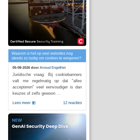
Waarom is het op veel websites nog
steeds zo lastig om cookies te weigeren?
05-08-2026 door
Arnoud Engelfriet
Juridische vraag: Bij cookiebanners
valt me regelmatig op dat "alles
accepteren" veel eenvoudiger is dan
keuzes of zelfs gewoon ...
Lees meer
12 reacties