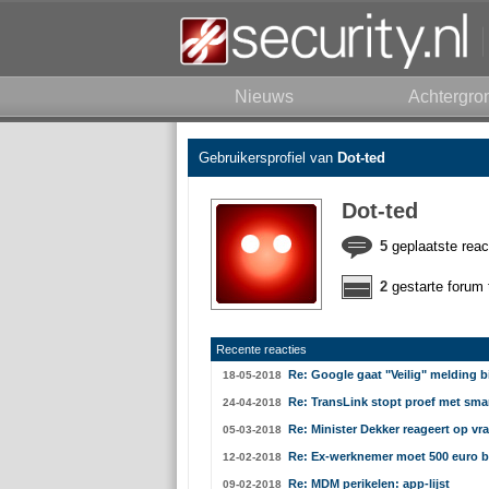
Nieuws
Achtergro
Gebruikersprofiel van
Dot-ted
Dot-ted
5
geplaatste reac
2
gestarte forum 
Recente reacties
Re: Google gaat "Veilig" melding b
18-05-2018
Re: TransLink stopt proef met sma
24-04-2018
Re: Minister Dekker reageert op vra
05-03-2018
Re: Ex-werknemer moet 500 euro 
12-02-2018
Re: MDM perikelen: app-lijst
09-02-2018