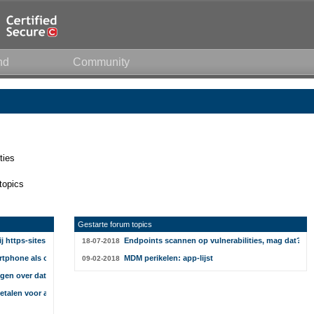
nd
Community
ties
topics
Gestarte forum topics
ij https-sites in Chrome verwijderen
Endpoints scannen op vulnerabilities, mag dat?
18-07-2018
rtphone als ov-chipkaart
MDM perikelen: app-lijst
09-02-2018
gen over datalek bij Uber
betalen voor achterhouden wachtwoord