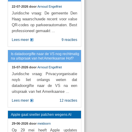
22-07-2026 door
Arnoud Engelfriet
Juridische vraag: De gemeente Den
Haag waarschuwde recent voor valse
QR-codes op parkeerautomaten. Best
professioneel gemaakt ...
Lees meer
9 reacties
Is datadoorgifte naar de VS nog rechtmatig
na uitspraak van het Amerikaanse Hof?
15-07-2026 door
Arnoud Engelfriet
Juridische vraag: Privacyorganisatie
noyb liet onlangs weten dat
datadoorgifte naar de VS na een
uitspraak van het Amerikaanse ...
Lees meer
12 reacties
Apple gaat sneller patchen wegens AI
29-06-2026 door
meidoorn
Op 29 mei heeft Apple updates