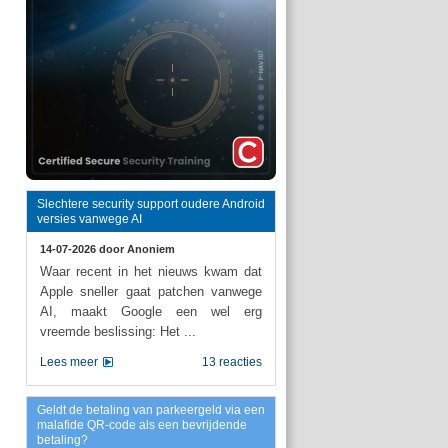
Slechtere security support oudere Android
versies vanwege AI
14-07-2026 door
Anoniem
Waar recent in het nieuws kwam dat
Apple sneller gaat patchen vanwege
AI, maakt Google een wel erg
vreemde beslissing: Het ...
Lees meer
13 reacties
Geldt de betaling van parkeergeld via een
malafide QR-code als een bevrijdende
betaling?