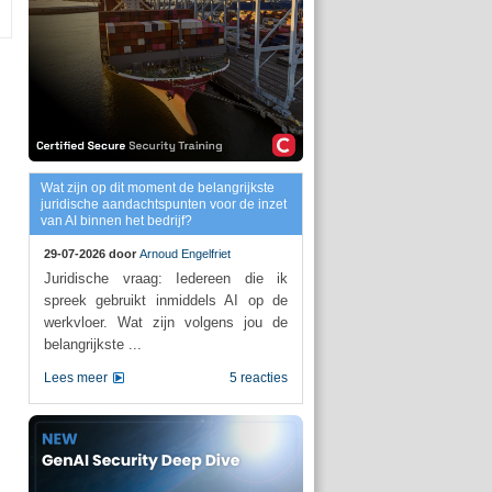
Wat zijn op dit moment de belangrijkste
juridische aandachtspunten voor de inzet
van AI binnen het bedrijf?
29-07-2026 door
Arnoud Engelfriet
Juridische vraag: Iedereen die ik
spreek gebruikt inmiddels AI op de
werkvloer. Wat zijn volgens jou de
belangrijkste ...
Lees meer
5 reacties