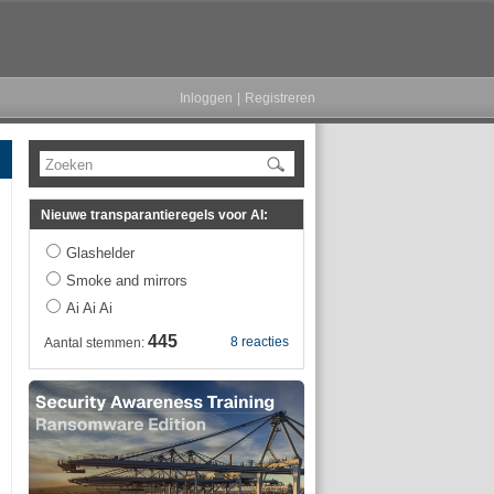
Inloggen
|
Registreren
Zoeken
Nieuwe transparantieregels voor AI:
Glashelder
Smoke and mirrors
Ai Ai Ai
445
8 reacties
Aantal stemmen: