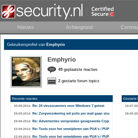
Nieuws
Achtergrond
Commun
Gebruikersprofiel van
Emphyrio
Emphyrio
49
geplaatste reacties
2
gestarte forum topics
Recente reacties
Gestarte 
Re: 24 virusscanners voor Windows 7 getest
30-09-2014
10-07-2
Re: Zorgverzekering wil polis per mail gaan sturen
29-09-2014
28-05-2
Re: Advertenties verspreiden gesigneerde Cryptowall-ransomwa
29-09-2014
Re: Tools voor het verwijderen van PUA's / PUPs
22-09-2014
Re: Tools voor het verwijderen van PUA's / PUPs
22-09-2014