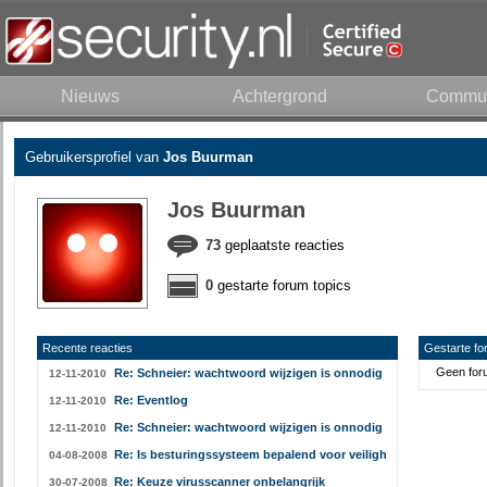
Nieuws
Achtergrond
Commun
Gebruikersprofiel van
Jos Buurman
Jos Buurman
73
geplaatste reacties
0
gestarte forum topics
Recente reacties
Gestarte fo
Geen foru
Re: Schneier: wachtwoord wijzigen is onnodig
12-11-2010
Re: Eventlog
12-11-2010
Re: Schneier: wachtwoord wijzigen is onnodig
12-11-2010
Re: Is besturingssysteem bepalend voor veiligheid gebruiker?
04-08-2008
Re: Keuze virusscanner onbelangrijk
30-07-2008