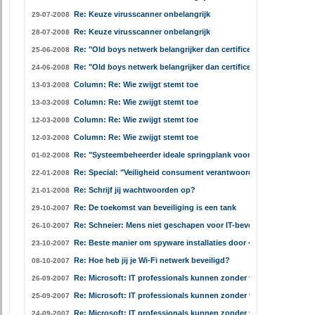
Re: Keuze virusscanner onbelangrijk
29-07-2008
Re: Keuze virusscanner onbelangrijk
28-07-2008
Re: "Old boys netwerk belangrijker dan certificering"
25-06-2008
Re: "Old boys netwerk belangrijker dan certificering"
24-06-2008
Column: Re: Wie zwijgt stemt toe
13-03-2008
Column: Re: Wie zwijgt stemt toe
13-03-2008
Column: Re: Wie zwijgt stemt toe
12-03-2008
Column: Re: Wie zwijgt stemt toe
12-03-2008
Re: "Systeembeheerder ideale springplank voor security expert"
01-02-2008
Re: Special: "Veiligheid consument verantwoordelijkheid van ISP
22-01-2008
Re: Schrijf jij wachtwoorden op?
21-01-2008
Re: De toekomst van beveiliging is een tank
29-10-2007
Re: Schneier: Mens niet geschapen voor IT-beveiliging
26-10-2007
Re: Beste manier om spyware installaties door <A href=http://ww
23-10-2007
Re: Hoe heb jij je Wi-Fi netwerk beveiligd?
08-10-2007
Re: Microsoft: IT professionals kunnen zonder virusscanner
26-09-2007
Re: Microsoft: IT professionals kunnen zonder virusscanner
25-09-2007
Re: Microsoft: IT professionals kunnen zonder virusscanner
24-09-2007