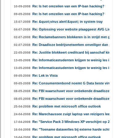
Re: Is het omzeilen van een IP-ban hacking?
10-09-2008
Re: Is het omzeilen van een IP-ban hacking?
09-09-2008
Re: &quot;virus alert!&quot; in system tray
15-07-2008
Re: Oplossing voor website plaaggeest AVG Linkscanner
04-07-2008
Re: Reclamebanners blokkeren is in strijd met goed fatsoen
02-07-2008
Re: Draadloze bedrijsnetwerken onveiliger dan privénetwerken
02-07-2008
Re: Justitie blokkeert creditcard bij aanschaf kinderporno
22-05-2008
Re: Informaticastudenten krijgen te weinig les in security
13-05-2008
Re: Informaticastudenten krijgen te weinig les in security
13-05-2008
Re: Lek in Vista
09-05-2008
Re: Consumentenbond noemt G Data beste virusscanner
09-05-2008
Re: FBI waarschuwt voor onbekende draadloze netwerken
08-05-2008
Re: FBI waarschuwt voor onbekende draadloze netwerken
08-05-2008
Re: probllem met microsoft office outlook
25-04-2008
Re: Marechaussee zuigt laptop van reizigers leeg
24-04-2008
Re: "Service Pack 3 Windows XP verschijnt op 29 april"
17-04-2008
Re: "Toename dataverlies bij externe harde schijven"
16-04-2008
Re: probllem met microsoft office outlook
10-04-2008