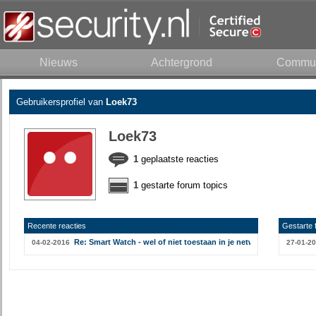
Nieuws
Achtergrond
Commun
Gebruikersprofiel van
Loek73
Loek73
1
geplaatste reacties
1
gestarte forum topics
Recente reacties
Gestarte 
Re: Smart Watch - wel of niet toestaan in je netwerk?
04-02-2016
27-01-2