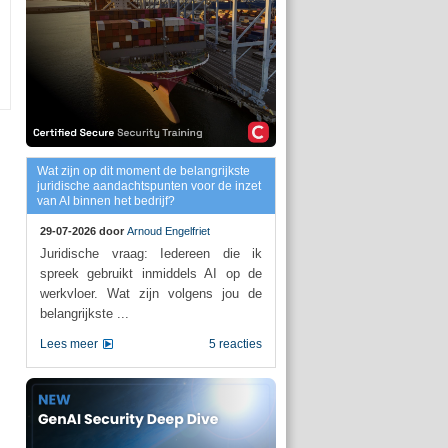
Wat zijn op dit moment de belangrijkste
juridische aandachtspunten voor de inzet
van AI binnen het bedrijf?
29-07-2026 door
Arnoud Engelfriet
Juridische vraag: Iedereen die ik
spreek gebruikt inmiddels AI op de
werkvloer. Wat zijn volgens jou de
belangrijkste ...
Lees meer
5 reacties