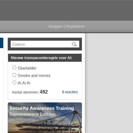
Inloggen
|
Registreren
Zoeken
Nieuwe transparantieregels voor AI:
Glashelder
Smoke and mirrors
Ai Ai Ai
492
8 reacties
Aantal stemmen: