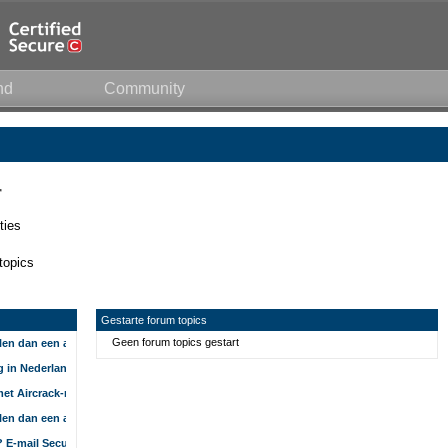
nd
Community
r
ties
topics
Gestarte forum topics
Geen forum topics gestart
len dan een appliance"
g in Nederland niet waterdicht
met Aircrack-ng
len dan een appliance"
r? E-mail Security Themaweek