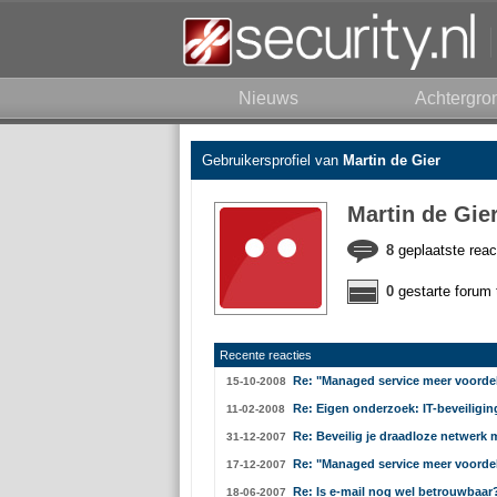
Nieuws
Achtergro
Gebruikersprofiel van
Martin de Gier
Martin de Gie
8
geplaatste reac
0
gestarte forum 
Recente reacties
Re: "Managed service meer voorde
15-10-2008
Re: Eigen onderzoek: IT-beveiligin
11-02-2008
Re: Beveilig je draadloze netwerk 
31-12-2007
Re: "Managed service meer voorde
17-12-2007
Re: Is e-mail nog wel betrouwbaa
18-06-2007