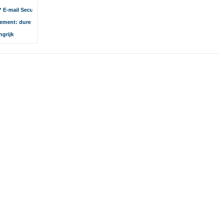
r? E-mail Security Themaweek
ement: dure mensen, goeie spullen?
ngrijk