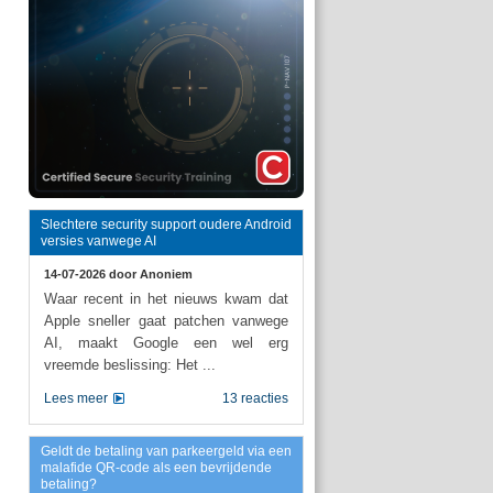
Slechtere security support oudere Android
versies vanwege AI
14-07-2026 door
Anoniem
Waar recent in het nieuws kwam dat
Apple sneller gaat patchen vanwege
AI, maakt Google een wel erg
vreemde beslissing: Het ...
Lees meer
13 reacties
Geldt de betaling van parkeergeld via een
malafide QR-code als een bevrijdende
betaling?