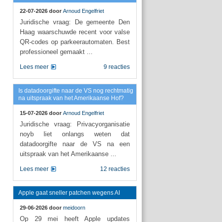
22-07-2026 door
Arnoud Engelfriet
Juridische vraag: De gemeente Den
Haag waarschuwde recent voor valse
QR-codes op parkeerautomaten. Best
professioneel gemaakt ...
Lees meer
9 reacties
Is datadoorgifte naar de VS nog rechtmatig
na uitspraak van het Amerikaanse Hof?
15-07-2026 door
Arnoud Engelfriet
Juridische vraag: Privacyorganisatie
noyb liet onlangs weten dat
datadoorgifte naar de VS na een
uitspraak van het Amerikaanse ...
Lees meer
12 reacties
Apple gaat sneller patchen wegens AI
29-06-2026 door
meidoorn
Op 29 mei heeft Apple updates