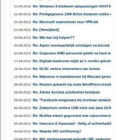
Re: Windows 8 blokkeert aanpassingen HOSTS-bestand
21-08-2012
Re: Privégegevens 1300 Britse kinderen online na 'aanval'
21-08-2012
Re: Microsoft waarschuwt voor VPN-lek
21-08-2012
Re: [Verwijderd]
21-08-2012
Re: WIe kan mij helpen??
20-08-2012
Re: Agent voorwaardelijk ontslagen na bezoek foute websites
20-08-2012
Re: Gegevens AMD-personeel gelekt na hack weblog
20-08-2012
Re: Digitale bankrover mijdt pc's zonder geluidskaart
17-08-2012
Re: NCSC verlost internetters van botnet
16-08-2012
Re: Miljoenen e-mailadressen bij Blizzard gestolen
10-08-2012
Re: Reuters gehackt via oude WordPress-installatie
08-08-2012
Re: Adobe Acrobat achilleshiel bedrijven
08-08-2012
Re: "Facebook-weigeraars bij voorbaat verdacht"
08-08-2012
Re: Ziekenhuis verliest USB-stick met data 14.000 patiënten
06-08-2012
Re: McAfee erkent gegoochel met cybercrime-kosten
06-08-2012
Re: htaccess & htpasswd : Veilig of achterhaald ?
05-08-2012
Re: Waarde ISO certificering?
04-08-2012
Re: ING phishingaanval gebruikt URL-verkorter
03-08-2012