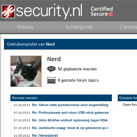
Nieuws
Achtergrond
Commun
Gebruikersprofiel van
Nerd
Nerd
52
geplaatste reacties
0
gestarte forum topics
Recente reacties
Gestarte fo
Geen foru
Re: Yahoo trekt portemonnee voor bugmeldingen
07-10-2013
Re: Professionele anti-virus USB-stick gelanceerd
07-10-2013
Re: John McAfee onthult oplossing tegen NSA
07-10-2013
Re: Juridische vraag: moet ik op gemeente-pc internetbankieren
07-10-2013
Re: [Verwijderd]
21-08-2012