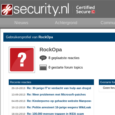
Nieuws
Achtergrond
Commun
Gebruikersprofiel van
RockOpa
RockOpa
8
geplaatste reacties
0
gestarte forum topics
Recente reacties
Gestarte fo
Geen foru
Re: 30-jarige IT'er verdacht van hulp aan drugsbende
20-10-2013
Re: Weer problemen met Microsoft-patches
13-09-2013
Re: Kinderporno op gehackte website Manpower België
04-09-2013
Re: Politie arresteert 16-jarige wegens WikiLeaks-aanvallen
10-12-2010
Re: 100.000 mensen trappen in IKEA scam
18-04-2010