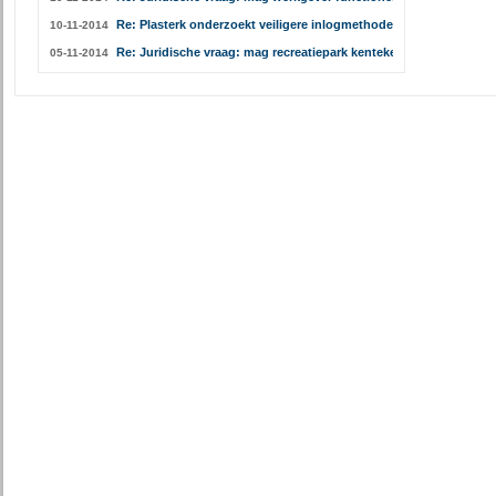
Re: Plasterk onderzoekt veiligere inlogmethodes DigiD
10-11-2014
Re: Juridische vraag: mag recreatiepark kentekens registreren?
05-11-2014