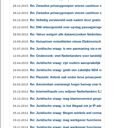
Re: Zweedse privacygroepen vrezen cashloze samenleving
28-12-2015
Re: Zweedse privacygroepen vrezen cashloze samenleving
28-12-2015
Re: Volledig versleuteld web nadert door gratis SSL-certificaten
04-12-2015
Re: D66 teleurgesteld over opslag passagiersgegevens
03-12-2015
Re: Yahoo weigert alle dataverzoeken Nederlandse overheid
28-09-2015
Re: Huisartsen ontwikkelen nieuw Elektronisch Patiënten Dossie
10-09-2015
Re: Juridische vraag: is een aanmaning via e-mail wel legaal?
01-07-2015
Re: Onderzoek: veel Nederlanders voor landelijke DNA-database
12-05-2015
Re: Juridische vraag: zijn ouders aansprakelijk voor downloads 
22-04-2015
Re: Juridische vraag: geldt een zakelijke NDA voor privépersone
16-04-2015
Re: Plasterk: Airbnb valt onder Ierse privacywetgeving
27-03-2015
Re: Amsterdam overweegt hoger beroep over kentekenparkeren
04-02-2015
Re: Internetfraude zou miljoen Nederlanders 5,3 miljard euro kos
23-12-2014
Re: Juridische vraag: mag klantenservice gesprek opnemen?
10-12-2014
Re: Juridische vraag: is het illegaal om je IP-adres te verbergen?
26-11-2014
Re: Juridische vraag: Mogen winkels wel contant geld weigeren?
25-11-2014
Re: Juridische vraag: mag werkgever functioneringsgesprek bij
19-11-2014
Re: Juridische vraag: mag werkgever functioneringsgesprek bij
19-11-2014