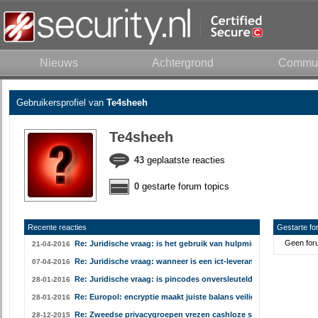
Nieuws
Achtergrond
Commun
Gebruikersprofiel van
Te4sheeh
Te4sheeh
43
geplaatste reacties
0
gestarte forum topics
Recente reacties
Gestarte fo
Geen foru
Re: Juridische vraag: is het gebruik van hulpmiddelen om gratis
21-04-2016
Re: Juridische vraag: wanneer is een ict-leverancier een bewerke
07-04-2016
Re: Juridische vraag: is pincodes onversleuteld opslaan strafbaa
28-01-2016
Re: Europol: encryptie maakt juiste balans veiligheid-privacy last
28-01-2016
Re: Zweedse privacygroepen vrezen cashloze samenleving
28-12-2015