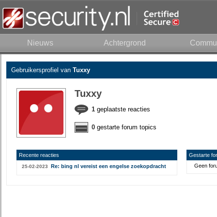
Nieuws
Achtergrond
Commun
Gebruikersprofiel van
Tuxxy
Tuxxy
1
geplaatste reacties
0
gestarte forum topics
Recente reacties
Gestarte fo
Geen foru
Re: bing nl vereist een engelse zoekopdracht
25-02-2023