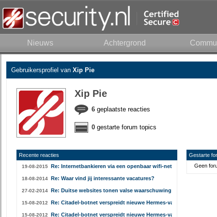
Nieuws
Achtergrond
Commun
Gebruikersprofiel van
Xip Pie
Xip Pie
6
geplaatste reacties
0
gestarte forum topics
Recente reacties
Gestarte fo
Geen foru
Re: Internetbankieren via een openbaar wifi-netwerk:
19-08-2015
Re: Waar vind jij interessante vacatures?
18-08-2014
Re: Duitse websites tonen valse waarschuwing tegen adblockers
27-02-2014
Re: Citadel-botnet verspreidt nieuwe Hermes-variant
15-08-2012
Re: Citadel-botnet verspreidt nieuwe Hermes-variant
15-08-2012