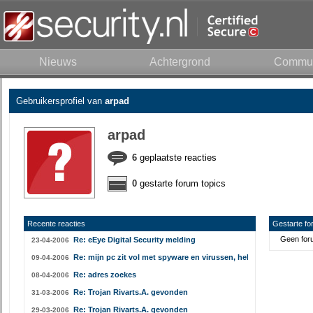
Nieuws
Achtergrond
Commun
Gebruikersprofiel van
arpad
arpad
6
geplaatste reacties
0
gestarte forum topics
Recente reacties
Gestarte fo
Geen foru
Re: eEye Digital Security melding
23-04-2006
Re: mijn pc zit vol met spyware en virussen, help!!
09-04-2006
Re: adres zoekes
08-04-2006
Re: Trojan Rivarts.A. gevonden
31-03-2006
Re: Trojan Rivarts.A. gevonden
29-03-2006