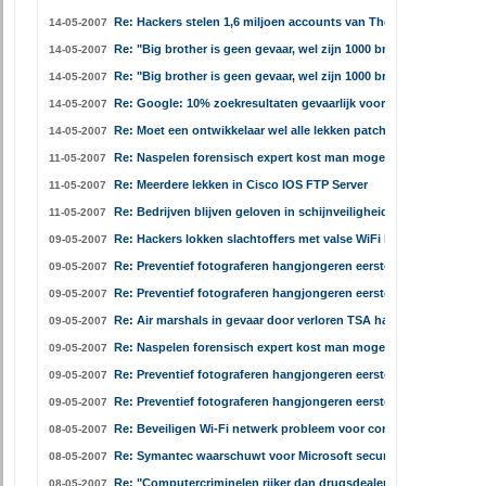
Re: Hackers stelen 1,6 miljoen accounts van The Pirate Bay
14-05-2007
Re: "Big brother is geen gevaar, wel zijn 1000 broertjes"
14-05-2007
Re: "Big brother is geen gevaar, wel zijn 1000 broertjes"
14-05-2007
Re: Google: 10% zoekresultaten gevaarlijk voor IE gebruikers
14-05-2007
Re: Moet een ontwikkelaar wel alle lekken patchen?
14-05-2007
Re: Naspelen forensisch expert kost man mogelijk 10 jaar cel
11-05-2007
Re: Meerdere lekken in Cisco IOS FTP Server
11-05-2007
Re: Bedrijven blijven geloven in schijnveiligheid WEP
11-05-2007
Re: Hackers lokken slachtoffers met valse WiFi hotspot
09-05-2007
Re: Preventief fotograferen hangjongeren eerste stap naar politie
09-05-2007
Re: Preventief fotograferen hangjongeren eerste stap naar politie
09-05-2007
Re: Air marshals in gevaar door verloren TSA harde schijf
09-05-2007
Re: Naspelen forensisch expert kost man mogelijk 10 jaar cel
09-05-2007
Re: Preventief fotograferen hangjongeren eerste stap naar politie
09-05-2007
Re: Preventief fotograferen hangjongeren eerste stap naar politie
09-05-2007
Re: Beveiligen Wi-Fi netwerk probleem voor consument
08-05-2007
Re: Symantec waarschuwt voor Microsoft security tool
08-05-2007
Re: "Computercriminelen rijker dan drugsdealers"
08-05-2007