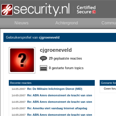
Nieuws
Achtergrond
Commun
Gebruikersprofiel van
cjgroeneveld
cjgroeneveld
29
geplaatste reacties
0
gestarte forum topics
Recente reacties
Gestarte fo
Geen foru
Re: De Militaire Inlichtingen Dienst (MID)
14-05-2007
Re: ABN Amro demonstreert de kracht van stem biometrie
14-05-2007
Re: ABN Amro demonstreert de kracht van stem biometrie
14-05-2007
Re: Amerika viert vandaag Internet aftapdag
14-05-2007
Re: ABN Amro demonstreert de kracht van stem biometrie
14-05-2007