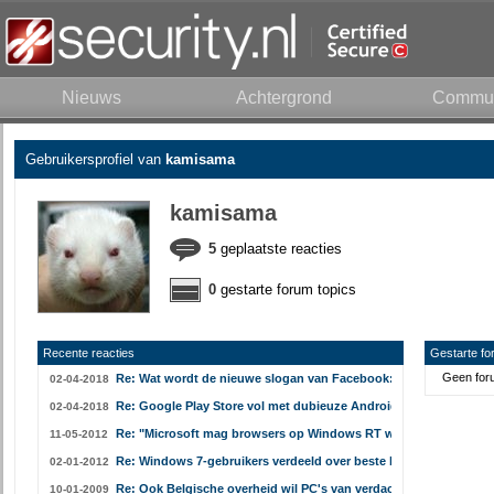
Nieuws
Achtergrond
Commun
Gebruikersprofiel van
kamisama
kamisama
5
geplaatste reacties
0
gestarte forum topics
Recente reacties
Gestarte fo
Geen foru
Re: Wat wordt de nieuwe slogan van Facebook:
02-04-2018
Re: Google Play Store vol met dubieuze Android-virusscanners
02-04-2018
Re: "Microsoft mag browsers op Windows RT weigeren"
11-05-2012
Re: Windows 7-gebruikers verdeeld over beste browser
02-01-2012
Re: Ook Belgische overheid wil PC's van verdachten hacken
10-01-2009