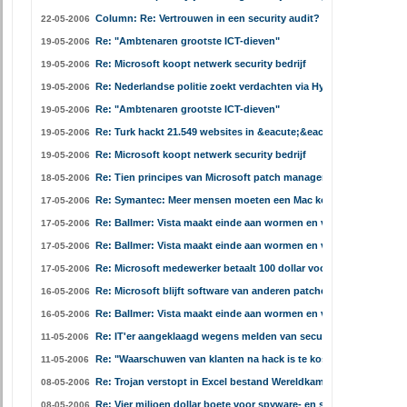
Column: Re: Vertrouwen in een security audit?
22-05-2006
Re: "Ambtenaren grootste ICT-dieven"
19-05-2006
Re: Microsoft koopt netwerk security bedrijf
19-05-2006
Re: Nederlandse politie zoekt verdachten via Hyves.nl en Cu2.nl
19-05-2006
Re: "Ambtenaren grootste ICT-dieven"
19-05-2006
Re: Turk hackt 21.549 websites in &eacute;&eacute;n keer
19-05-2006
Re: Microsoft koopt netwerk security bedrijf
19-05-2006
Re: Tien principes van Microsoft patch management
18-05-2006
Re: Symantec: Meer mensen moeten een Mac kopen
17-05-2006
Re: Ballmer: Vista maakt einde aan wormen en virussen
17-05-2006
Re: Ballmer: Vista maakt einde aan wormen en virussen
17-05-2006
Re: Microsoft medewerker betaalt 100 dollar voor Vista bugs
17-05-2006
Re: Microsoft blijft software van anderen patchen
16-05-2006
Re: Ballmer: Vista maakt einde aan wormen en virussen
16-05-2006
Re: IT'er aangeklaagd wegens melden van security lekken
11-05-2006
Re: "Waarschuwen van klanten na hack is te kostbaar"
11-05-2006
Re: Trojan verstopt in Excel bestand Wereldkampioenschap
08-05-2006
Re: Vier miljoen dollar boete voor spyware- en spamkoning
08-05-2006