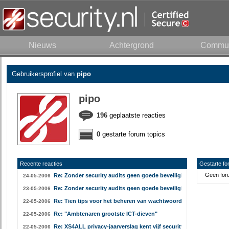
Nieuws
Achtergrond
Commun
Gebruikersprofiel van
pipo
pipo
196
geplaatste reacties
0
gestarte forum topics
Recente reacties
Gestarte fo
Geen foru
Re: Zonder security audits geen goede beveiliging
24-05-2006
Re: Zonder security audits geen goede beveiliging
23-05-2006
Re: Tien tips voor het beheren van wachtwoorden
22-05-2006
Re: "Ambtenaren grootste ICT-dieven"
22-05-2006
Re: XS4ALL privacy-jaarverslag kent vijf security-incidenten
22-05-2006