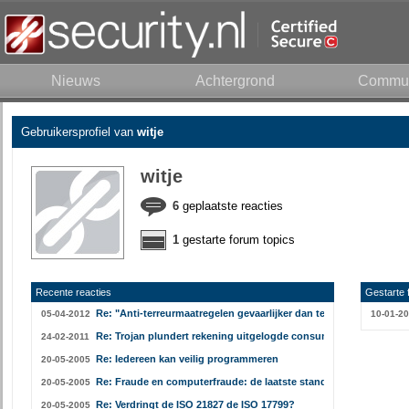
Nieuws
Achtergrond
Commun
Gebruikersprofiel van
witje
witje
6
geplaatste reacties
1
gestarte forum topics
Recente reacties
Gestarte 
Re: "Anti-terreurmaatregelen gevaarlijker dan terroristen"
05-04-2012
10-01-20
Re: Trojan plundert rekening uitgelogde consument
24-02-2011
Re: Iedereen kan veilig programmeren
20-05-2005
Re: Fraude en computerfraude: de laatste stand van zaken
20-05-2005
Re: Verdringt de ISO 21827 de ISO 17799?
20-05-2005