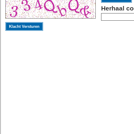
Herhaal co
Klacht Versturen